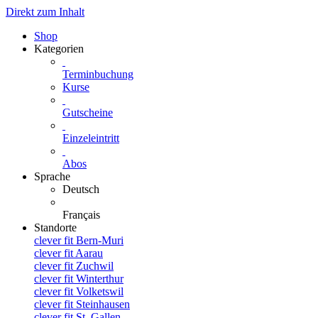
Direkt zum Inhalt
Shop
Kategorien
Terminbuchung
Kurse
Gutscheine
Einzeleintritt
Abos
Sprache
Deutsch
Français
Standorte
clever fit Bern-Muri
clever fit Aarau
clever fit Zuchwil
clever fit Winterthur
clever fit Volketswil
clever fit Steinhausen
clever fit St. Gallen