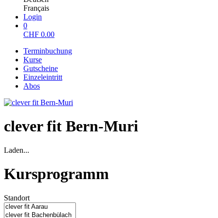
Français
Login
0
CHF
0.00
Terminbuchung
Kurse
Gutscheine
Einzeleintritt
Abos
clever fit Bern-Muri
Laden...
Kursprogramm
Standort