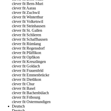
clever fit Bern-Muri
clever fit Aarau
clever fit Zuchwil
clever fit Winterthur
clever fit Volketswil
clever fit Steinhausen
clever fit St. Gallen
clever fit Schlieren
clever fit Schaffhausen
clever fit Rümlang
clever fit Regensdorf
clever fit Pfäffikon
clever fit Opfikon
clever fit Kreuzlingen
clever fit Goldach
clever fit Frauenfeld
clever fit Emmenbrücke
clever fit Dietlikon
clever fit Chur
clever fit Basel
clever fit Bachenbülach
clever fit Fribourg
clever fit Ostermundigen
Deutsch
Deutsch