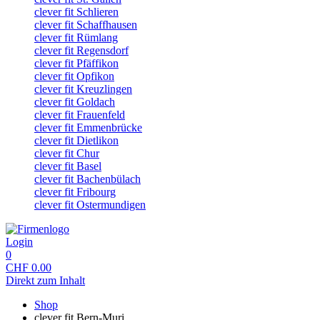
clever fit Schlieren
clever fit Schaffhausen
clever fit Rümlang
clever fit Regensdorf
clever fit Pfäffikon
clever fit Opfikon
clever fit Kreuzlingen
clever fit Goldach
clever fit Frauenfeld
clever fit Emmenbrücke
clever fit Dietlikon
clever fit Chur
clever fit Basel
clever fit Bachenbülach
clever fit Fribourg
clever fit Ostermundigen
Login
0
CHF
0.00
Direkt zum Inhalt
Shop
clever fit Bern-Muri