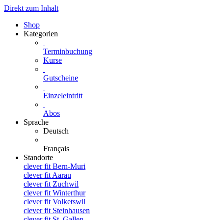
Direkt zum Inhalt
Shop
Kategorien
Terminbuchung
Kurse
Gutscheine
Einzeleintritt
Abos
Sprache
Deutsch
Français
Standorte
clever fit Bern-Muri
clever fit Aarau
clever fit Zuchwil
clever fit Winterthur
clever fit Volketswil
clever fit Steinhausen
clever fit St. Gallen