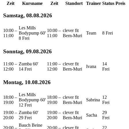
Zeit
Kursname
Zeit
Standort
Trainer
Status
Preis
Samstag, 08.08.2026
Les Mills
10:00 –
10:00 –
clever fit
Bodypump 60'
Team
8 Frei
11:00
11:00
Bern-Muri
8 Frei
Sonntag, 09.08.2026
11:00 –
Zumba 60'
11:00 –
clever fit
14
Ivana
12:00
14 Frei
12:00
Bern-Muri
Frei
Montag, 10.08.2026
Les Mills
18:00 –
18:00 –
clever fit
12
Bodypump 60'
Sabrina
19:00
19:00
Bern-Muri
Frei
12 Frei
19:00 –
Zumba 60'
19:00 –
clever fit
29
Sacha
20:00
29 Frei
20:00
Bern-Muri
Frei
Bauch Beine
20:00 –
20:00 –
clever fit
22