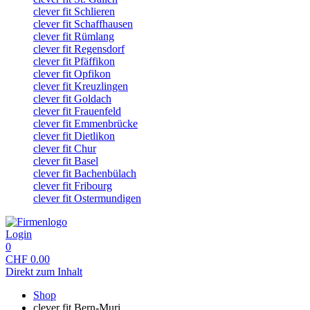
clever fit Schlieren
clever fit Schaffhausen
clever fit Rümlang
clever fit Regensdorf
clever fit Pfäffikon
clever fit Opfikon
clever fit Kreuzlingen
clever fit Goldach
clever fit Frauenfeld
clever fit Emmenbrücke
clever fit Dietlikon
clever fit Chur
clever fit Basel
clever fit Bachenbülach
clever fit Fribourg
clever fit Ostermundigen
Login
0
CHF
0.00
Direkt zum Inhalt
Shop
clever fit Bern-Muri