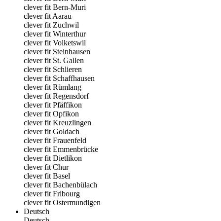
clever fit Bern-Muri
clever fit Aarau
clever fit Zuchwil
clever fit Winterthur
clever fit Volketswil
clever fit Steinhausen
clever fit St. Gallen
clever fit Schlieren
clever fit Schaffhausen
clever fit Rümlang
clever fit Regensdorf
clever fit Pfäffikon
clever fit Opfikon
clever fit Kreuzlingen
clever fit Goldach
clever fit Frauenfeld
clever fit Emmenbrücke
clever fit Dietlikon
clever fit Chur
clever fit Basel
clever fit Bachenbülach
clever fit Fribourg
clever fit Ostermundigen
Deutsch
Deutsch