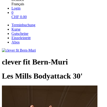
Français
Login
0
CHF
0.00
Terminbuchung
Kurse
Gutscheine
Einzeleintritt
Abos
clever fit Bern-Muri
Les Mills Bodyattack 30'