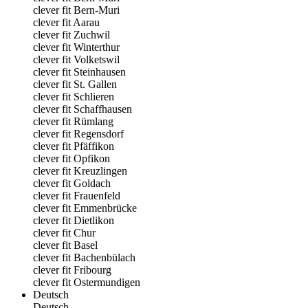
clever fit Bern-Muri
clever fit Aarau
clever fit Zuchwil
clever fit Winterthur
clever fit Volketswil
clever fit Steinhausen
clever fit St. Gallen
clever fit Schlieren
clever fit Schaffhausen
clever fit Rümlang
clever fit Regensdorf
clever fit Pfäffikon
clever fit Opfikon
clever fit Kreuzlingen
clever fit Goldach
clever fit Frauenfeld
clever fit Emmenbrücke
clever fit Dietlikon
clever fit Chur
clever fit Basel
clever fit Bachenbülach
clever fit Fribourg
clever fit Ostermundigen
Deutsch
Deutsch