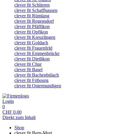
clever fit Schlieren
clever fit Schaffhausen
clever fit Rümlang
clever fit Regensdorf
clever fit Pfäffikon
clever fit Opfikon
clever fit Kreuzlingen
clever fit Goldach
clever fit Frauenfeld
clever fit Emmenbrücke
clever fit Dietlikon
clever fit Chur
clever fit Basel
clever fit Bachenbülach
clever fit Fribourg
clever fit Ostermundigen
Login
0
CHF
0.00
Direkt zum Inhalt
Shop
clever fit Bern-Muri