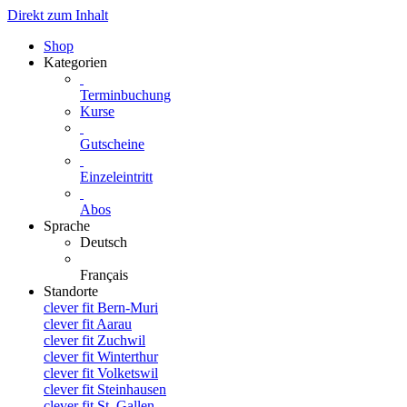
Direkt zum Inhalt
Shop
Kategorien
Terminbuchung
Kurse
Gutscheine
Einzeleintritt
Abos
Sprache
Deutsch
Français
Standorte
clever fit Bern-Muri
clever fit Aarau
clever fit Zuchwil
clever fit Winterthur
clever fit Volketswil
clever fit Steinhausen
clever fit St. Gallen