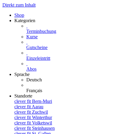
Direkt zum Inhalt
Shop
Kategorien
Terminbuchung
Kurse
Gutscheine
Einzeleintritt
Abos
Sprache
Deutsch
Français
Standorte
clever fit Bern-Muri
clever fit Aarau
clever fit Zuchwil
clever fit Winterthur
clever fit Volketswil
clever fit Steinhausen
clever fit St. Gallen