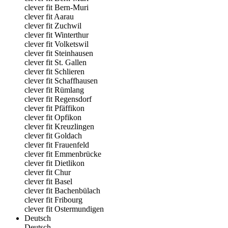
clever fit Bern-Muri
clever fit Aarau
clever fit Zuchwil
clever fit Winterthur
clever fit Volketswil
clever fit Steinhausen
clever fit St. Gallen
clever fit Schlieren
clever fit Schaffhausen
clever fit Rümlang
clever fit Regensdorf
clever fit Pfäffikon
clever fit Opfikon
clever fit Kreuzlingen
clever fit Goldach
clever fit Frauenfeld
clever fit Emmenbrücke
clever fit Dietlikon
clever fit Chur
clever fit Basel
clever fit Bachenbülach
clever fit Fribourg
clever fit Ostermundigen
Deutsch
Deutsch