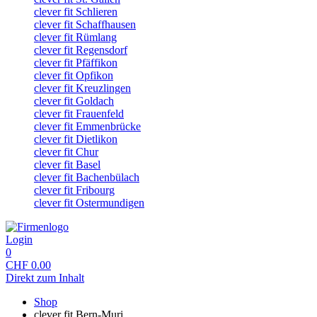
clever fit Schlieren
clever fit Schaffhausen
clever fit Rümlang
clever fit Regensdorf
clever fit Pfäffikon
clever fit Opfikon
clever fit Kreuzlingen
clever fit Goldach
clever fit Frauenfeld
clever fit Emmenbrücke
clever fit Dietlikon
clever fit Chur
clever fit Basel
clever fit Bachenbülach
clever fit Fribourg
clever fit Ostermundigen
Login
0
CHF
0.00
Direkt zum Inhalt
Shop
clever fit Bern-Muri