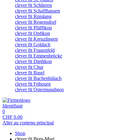
clever fit Schlieren
clever fit Schaffhausen
clever fit Rümlang
clever fit Regensdorf
clever fit Pfäffikon
clever fit Opfikon
clever fit Kreuzlingen
clever fit Goldach
clever fit Frauenfeld
clever fit Emmenbrücke
clever fit Dietlikon
clever fit Chur
clever fit Basel
clever fit Bachenbülach
clever fit Fribourg
clever fit Ostermundigen
Identifiant
0
CHF
0.00
Aller au contenu principal
Shop
clever fit Bern-Muri