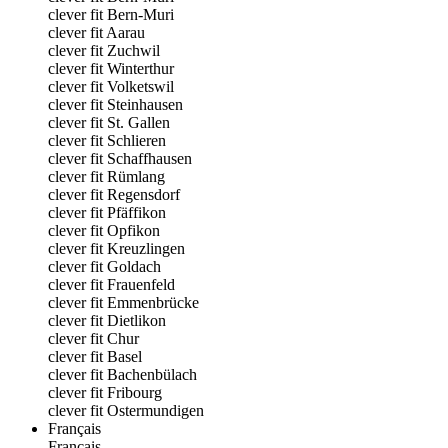
clever fit Bern-Muri
clever fit Aarau
clever fit Zuchwil
clever fit Winterthur
clever fit Volketswil
clever fit Steinhausen
clever fit St. Gallen
clever fit Schlieren
clever fit Schaffhausen
clever fit Rümlang
clever fit Regensdorf
clever fit Pfäffikon
clever fit Opfikon
clever fit Kreuzlingen
clever fit Goldach
clever fit Frauenfeld
clever fit Emmenbrücke
clever fit Dietlikon
clever fit Chur
clever fit Basel
clever fit Bachenbülach
clever fit Fribourg
clever fit Ostermundigen
Français
Français