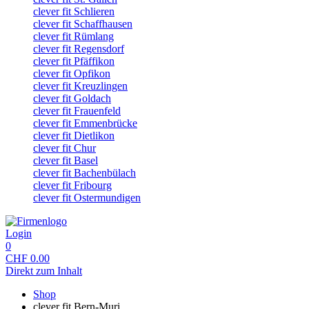
clever fit Schlieren
clever fit Schaffhausen
clever fit Rümlang
clever fit Regensdorf
clever fit Pfäffikon
clever fit Opfikon
clever fit Kreuzlingen
clever fit Goldach
clever fit Frauenfeld
clever fit Emmenbrücke
clever fit Dietlikon
clever fit Chur
clever fit Basel
clever fit Bachenbülach
clever fit Fribourg
clever fit Ostermundigen
Login
0
CHF
0.00
Direkt zum Inhalt
Shop
clever fit Bern-Muri