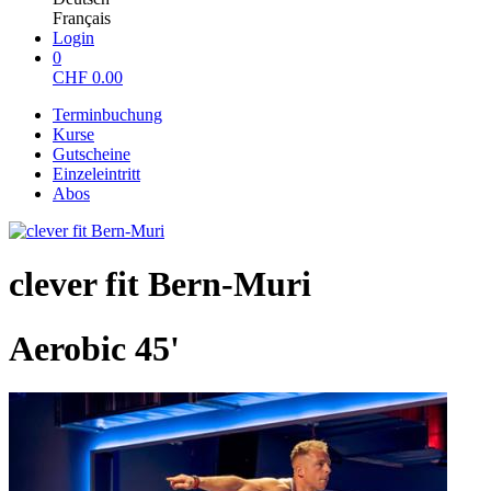
Français
Login
0
CHF
0.00
Terminbuchung
Kurse
Gutscheine
Einzeleintritt
Abos
clever fit Bern-Muri
Aerobic 45'