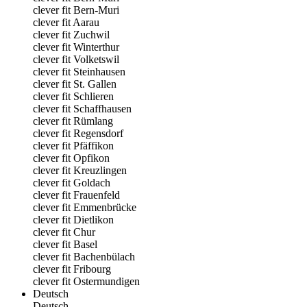
clever fit Bern-Muri
clever fit Aarau
clever fit Zuchwil
clever fit Winterthur
clever fit Volketswil
clever fit Steinhausen
clever fit St. Gallen
clever fit Schlieren
clever fit Schaffhausen
clever fit Rümlang
clever fit Regensdorf
clever fit Pfäffikon
clever fit Opfikon
clever fit Kreuzlingen
clever fit Goldach
clever fit Frauenfeld
clever fit Emmenbrücke
clever fit Dietlikon
clever fit Chur
clever fit Basel
clever fit Bachenbülach
clever fit Fribourg
clever fit Ostermundigen
Deutsch
Deutsch