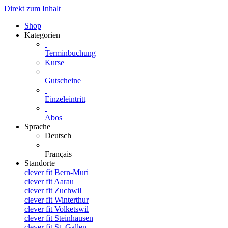
Direkt zum Inhalt
Shop
Kategorien
Terminbuchung
Kurse
Gutscheine
Einzeleintritt
Abos
Sprache
Deutsch
Français
Standorte
clever fit Bern-Muri
clever fit Aarau
clever fit Zuchwil
clever fit Winterthur
clever fit Volketswil
clever fit Steinhausen
clever fit St. Gallen