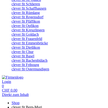
clever fit Schlieren
clever fit Schaffhausen
clever fit Rümlang
clever fit Regensdorf
clever fit Pfäffikon
clever fit Opfikon
clever fit Kreuzlingen
clever fit Goldach
clever fit Frauenfeld
clever fit Emmenbrücke
clever fit Dietlikon
clever fit Chur
clever fit Basel
clever fit Bachenbülach
clever fit Fribourg
clever fit Ostermundigen
Login
0
CHF
0.00
Direkt zum Inhalt
Shop
clever fit Bern-Muri