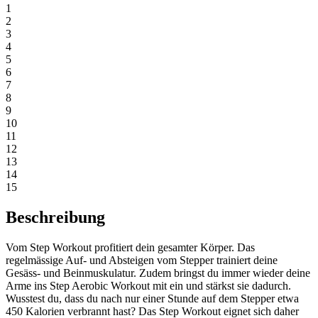
1
2
3
4
5
6
7
8
9
10
11
12
13
14
15
Beschreibung
Vom Step Workout profitiert dein gesamter Körper. Das
regelmässige Auf- und Absteigen vom Stepper trainiert deine
Gesäss- und Beinmuskulatur. Zudem bringst du immer wieder deine
Arme ins Step Aerobic Workout mit ein und stärkst sie dadurch.
Wusstest du, dass du nach nur einer Stunde auf dem Stepper etwa
450 Kalorien verbrannt hast? Das Step Workout eignet sich daher