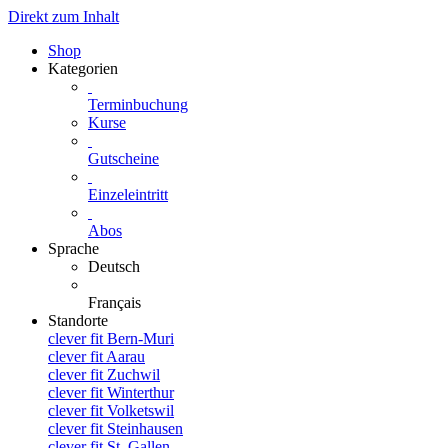
Direkt zum Inhalt
Shop
Kategorien
Terminbuchung
Kurse
Gutscheine
Einzeleintritt
Abos
Sprache
Deutsch
Français
Standorte
clever fit Bern-Muri
clever fit Aarau
clever fit Zuchwil
clever fit Winterthur
clever fit Volketswil
clever fit Steinhausen
clever fit St. Gallen