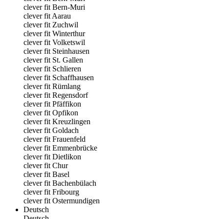
clever fit Bern-Muri
clever fit Aarau
clever fit Zuchwil
clever fit Winterthur
clever fit Volketswil
clever fit Steinhausen
clever fit St. Gallen
clever fit Schlieren
clever fit Schaffhausen
clever fit Rümlang
clever fit Regensdorf
clever fit Pfäffikon
clever fit Opfikon
clever fit Kreuzlingen
clever fit Goldach
clever fit Frauenfeld
clever fit Emmenbrücke
clever fit Dietlikon
clever fit Chur
clever fit Basel
clever fit Bachenbülach
clever fit Fribourg
clever fit Ostermundigen
Deutsch
Deutsch