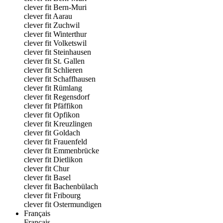
clever fit Bern-Muri
clever fit Aarau
clever fit Zuchwil
clever fit Winterthur
clever fit Volketswil
clever fit Steinhausen
clever fit St. Gallen
clever fit Schlieren
clever fit Schaffhausen
clever fit Rümlang
clever fit Regensdorf
clever fit Pfäffikon
clever fit Opfikon
clever fit Kreuzlingen
clever fit Goldach
clever fit Frauenfeld
clever fit Emmenbrücke
clever fit Dietlikon
clever fit Chur
clever fit Basel
clever fit Bachenbülach
clever fit Fribourg
clever fit Ostermundigen
Français
Français