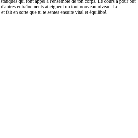
 statiques qui font appel à l'ensemble de ton corps. Le cours a pour but
s d'autres entraînements atteignent un tout nouveau niveau. Le
 fait en sorte que tu te sentes ensuite vital et équilibré.