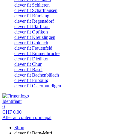
clever fit Schlieren
clever fit Schaffhausen
clever fit Rümlang
clever fit Regensdorf
clever fit Pfäffikon
clever fit Opfikon
clever fit Kreuzlingen
clever fit Goldach
clever fit Frauenfeld
clever fit Emmenbrücke
clever fit Dietlikon
clever fit Chur
clever fit Basel
clever fit Bachenbülach
clever fit Fribourg
clever fit Ostermundigen
Identifiant
0
CHF
0.00
Aller au contenu principal
Shop
clever fit Bern-Muri