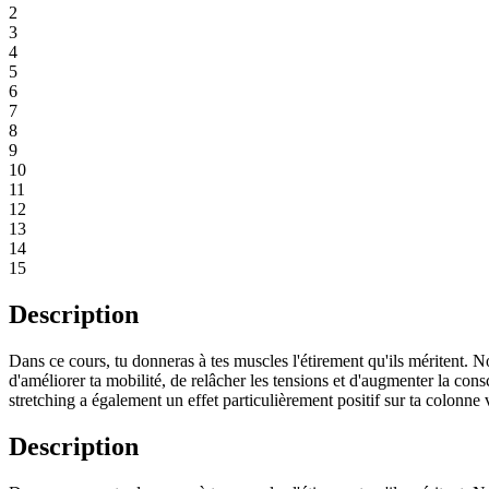
2
3
4
5
6
7
8
9
10
11
12
13
14
15
Description
Dans ce cours, tu donneras à tes muscles l'étirement qu'ils méritent. N
d'améliorer ta mobilité, de relâcher les tensions et d'augmenter la co
stretching a également un effet particulièrement positif sur ta colonne v
Description