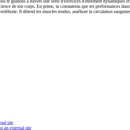
ous te guidons à travers une série d'exercices d'étirement dynamiques et
nscience de ton corps. En prime, tu constateras que tes performances dan
ertébrale. Il détend les muscles tendus, améliore la circulation sanguine et
nal site
o an external site