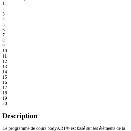
1
2
3
4
5
6
7
8
9
10
11
12
13
14
15
16
17
18
19
20
Description
Le programme de cours bodyART® est basé sur les éléments de la