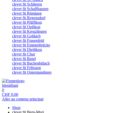
clever fit Schlieren
clever fit Schaffhausen
clever fit Rümlang
clever fit Regensdorf
clever fit Pfäffikon
clever fit Opfikon
clever fit Kreuzlingen
clever fit Goldach
clever fit Frauenfeld
clever fit Emmenbrücke
clever fit Dietlikon
clever fit Chur
clever fit Basel
clever fit Bachenbülach
clever fit Fribourg
clever fit Ostermundigen
Identifiant
0
CHF
0.00
Aller au contenu principal
Shop
clever fit Bern-Muri