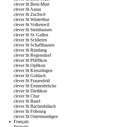
clever fit Bern-Muri
clever fit Aarau
clever fit Zuchwil
clever fit Winterthur
clever fit Volketswil
clever fit Steinhausen
clever fit St. Gallen
clever fit Schlieren
clever fit Schaffhausen
clever fit Rümlang
clever fit Regensdorf
clever fit Pfäffikon
clever fit Opfikon
clever fit Kreuzlingen
clever fit Goldach
clever fit Frauenfeld
clever fit Emmenbrücke
clever fit Dietlikon
clever fit Chur
clever fit Basel
clever fit Bachenbülach
clever fit Fribourg
clever fit Ostermundigen
Français
Français