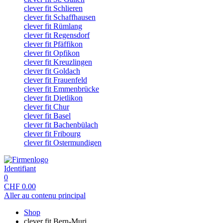
clever fit Schlieren
clever fit Schaffhausen
clever fit Rümlang
clever fit Regensdorf
clever fit Pfäffikon
clever fit Opfikon
clever fit Kreuzlingen
clever fit Goldach
clever fit Frauenfeld
clever fit Emmenbrücke
clever fit Dietlikon
clever fit Chur
clever fit Basel
clever fit Bachenbülach
clever fit Fribourg
clever fit Ostermundigen
Identifiant
0
CHF
0.00
Aller au contenu principal
Shop
clever fit Bern-Muri