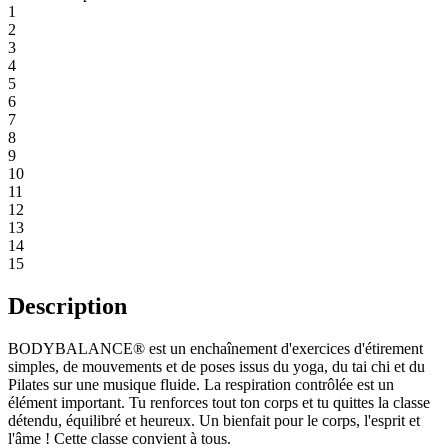
1
2
3
4
5
6
7
8
9
10
11
12
13
14
15
Description
BODYBALANCE® est un enchaînement d'exercices d'étirement
simples, de mouvements et de poses issus du yoga, du tai chi et du
Pilates sur une musique fluide. La respiration contrôlée est un
élément important. Tu renforces tout ton corps et tu quittes la classe
détendu, équilibré et heureux. Un bienfait pour le corps, l'esprit et
l'âme ! Cette classe convient à tous.