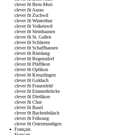
clever fit Bern-Muri
clever fit Aarau
clever fit Zuchwil
clever fit Winterthur
clever fit Volketswil
clever fit Steinhausen
clever fit St. Gallen
clever fit Schlieren
clever fit Schaffhausen
clever fit Rümlang
clever fit Regensdorf
clever fit Pfäffikon
clever fit Opfikon
clever fit Kreuzlingen
clever fit Goldach
clever fit Frauenfeld
clever fit Emmenbrücke
clever fit Dietlikon
clever fit Chur
clever fit Basel
clever fit Bachenbülach
clever fit Fribourg
clever fit Ostermundigen
Français
Français