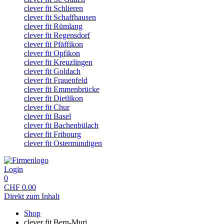
clever fit Schlieren
clever fit Schaffhausen
clever fit Rümlang
clever fit Regensdorf
clever fit Pfäffikon
clever fit Opfikon
clever fit Kreuzlingen
clever fit Goldach
clever fit Frauenfeld
clever fit Emmenbrücke
clever fit Dietlikon
clever fit Chur
clever fit Basel
clever fit Bachenbülach
clever fit Fribourg
clever fit Ostermundigen
Login
0
CHF
0.00
Direkt zum Inhalt
Shop
clever fit Bern-Muri