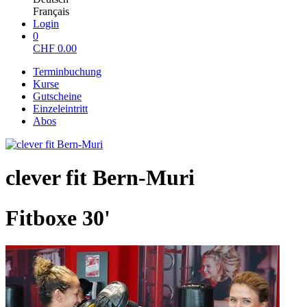
Français
Login
0
CHF
0.00
Terminbuchung
Kurse
Gutscheine
Einzeleintritt
Abos
clever fit Bern-Muri
Fitboxe 30'