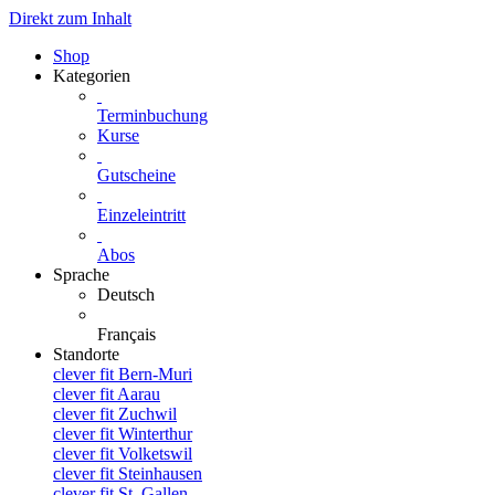
Direkt zum Inhalt
Shop
Kategorien
Terminbuchung
Kurse
Gutscheine
Einzeleintritt
Abos
Sprache
Deutsch
Français
Standorte
clever fit Bern-Muri
clever fit Aarau
clever fit Zuchwil
clever fit Winterthur
clever fit Volketswil
clever fit Steinhausen
clever fit St. Gallen