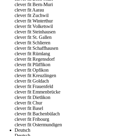
clever fit Bern-Muri
clever fit Aarau
clever fit Zuchwil
clever fit Winterthur
clever fit Volketswil
clever fit Steinhausen
clever fit St. Gallen
clever fit Schlieren
clever fit Schaffhausen
clever fit Rümlang
clever fit Regensdorf
clever fit Pfäffikon
clever fit Opfikon
clever fit Kreuzlingen
clever fit Goldach
clever fit Frauenfeld
clever fit Emmenbrücke
clever fit Dietlikon
clever fit Chur
clever fit Basel
clever fit Bachenbülach
clever fit Fribourg
clever fit Ostermundigen
Deutsch
Deutsch