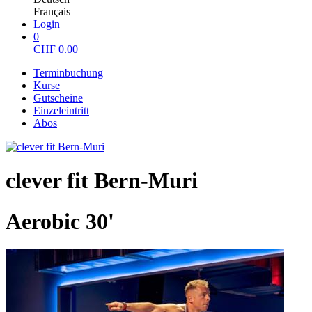
Français
Login
0
CHF
0.00
Terminbuchung
Kurse
Gutscheine
Einzeleintritt
Abos
clever fit Bern-Muri
Aerobic 30'