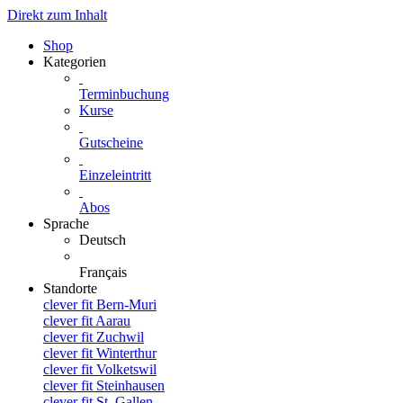
Direkt zum Inhalt
Shop
Kategorien
Terminbuchung
Kurse
Gutscheine
Einzeleintritt
Abos
Sprache
Deutsch
Français
Standorte
clever fit Bern-Muri
clever fit Aarau
clever fit Zuchwil
clever fit Winterthur
clever fit Volketswil
clever fit Steinhausen
clever fit St. Gallen