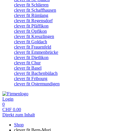
clever fit Schlieren
clever fit Schaffhausen
clever fit Rümlang
clever fit Regensdorf
clever fit Pfäffikon
clever fit Opfikon
clever fit Kreuzlingen
clever fit Goldach
clever fit Frauenfeld
clever fit Emmenbrücke
clever fit Dietlikon
clever fit Chur
clever fit Basel
clever fit Bachenbülach
clever fit Fribourg
clever fit Ostermundigen
Login
0
CHF
0.00
Direkt zum Inhalt
Shop
clever fit Bern-Muri