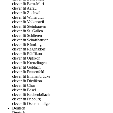
clever fit Bern-Muri
clever fit Aarau
clever fit Zuchwil
clever fit Winterthur
clever fit Volketswil
clever fit Steinhausen
clever fit St. Gallen
clever fit Schlieren
clever fit Schaffhausen
clever fit Rümlang
clever fit Regensdorf
clever fit Pfäffikon
clever fit Opfikon
clever fit Kreuzlingen
clever fit Goldach
clever fit Frauenfeld
clever fit Emmenbrücke
clever fit Dietlikon
clever fit Chur
clever fit Basel
clever fit Bachenbülach
clever fit Fribourg
clever fit Ostermundigen
Deutsch
Deutsch