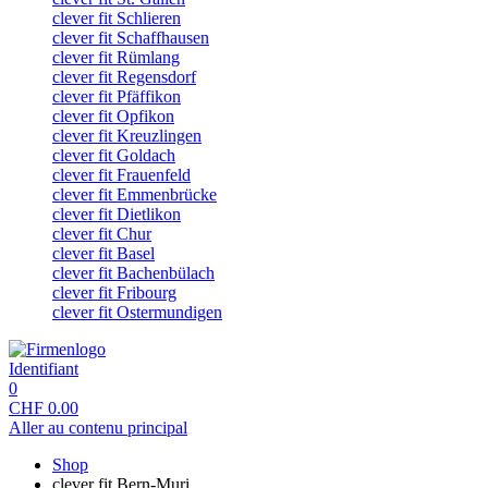
clever fit Schlieren
clever fit Schaffhausen
clever fit Rümlang
clever fit Regensdorf
clever fit Pfäffikon
clever fit Opfikon
clever fit Kreuzlingen
clever fit Goldach
clever fit Frauenfeld
clever fit Emmenbrücke
clever fit Dietlikon
clever fit Chur
clever fit Basel
clever fit Bachenbülach
clever fit Fribourg
clever fit Ostermundigen
Identifiant
0
CHF
0.00
Aller au contenu principal
Shop
clever fit Bern-Muri