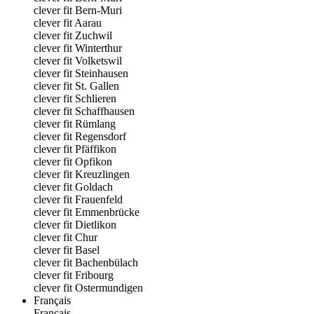
clever fit Bern-Muri
clever fit Aarau
clever fit Zuchwil
clever fit Winterthur
clever fit Volketswil
clever fit Steinhausen
clever fit St. Gallen
clever fit Schlieren
clever fit Schaffhausen
clever fit Rümlang
clever fit Regensdorf
clever fit Pfäffikon
clever fit Opfikon
clever fit Kreuzlingen
clever fit Goldach
clever fit Frauenfeld
clever fit Emmenbrücke
clever fit Dietlikon
clever fit Chur
clever fit Basel
clever fit Bachenbülach
clever fit Fribourg
clever fit Ostermundigen
Français
Français