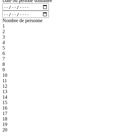
Date ou période souhaitée
Nombre de personne
1
2
3
4
5
6
7
8
9
10
11
12
13
14
15
16
17
18
19
20