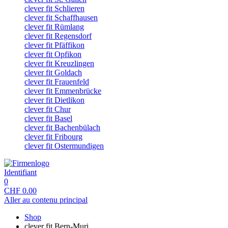
clever fit Schlieren
clever fit Schaffhausen
clever fit Rümlang
clever fit Regensdorf
clever fit Pfäffikon
clever fit Opfikon
clever fit Kreuzlingen
clever fit Goldach
clever fit Frauenfeld
clever fit Emmenbrücke
clever fit Dietlikon
clever fit Chur
clever fit Basel
clever fit Bachenbülach
clever fit Fribourg
clever fit Ostermundigen
Identifiant
0
CHF
0.00
Aller au contenu principal
Shop
clever fit Bern-Muri