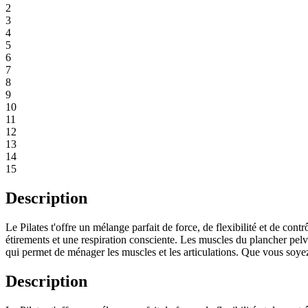
2
3
4
5
6
7
8
9
10
11
12
13
14
15
Description
Le Pilates t'offre un mélange parfait de force, de flexibilité et de co
étirements et une respiration consciente. Les muscles du plancher pelv
qui permet de ménager les muscles et les articulations. Que vous soyez 
Description