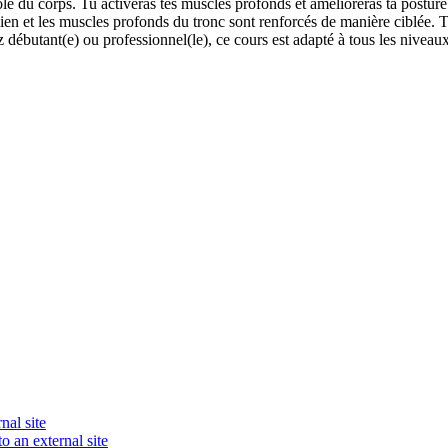
ntrôle du corps. Tu activeras tes muscles profonds et amélioreras ta pos
ien et les muscles profonds du tronc sont renforcés de manière ciblée. 
débutant(e) ou professionnel(le), ce cours est adapté à tous les niveaux
nal site
o an external site