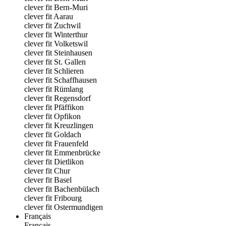
clever fit Bern-Muri
clever fit Aarau
clever fit Zuchwil
clever fit Winterthur
clever fit Volketswil
clever fit Steinhausen
clever fit St. Gallen
clever fit Schlieren
clever fit Schaffhausen
clever fit Rümlang
clever fit Regensdorf
clever fit Pfäffikon
clever fit Opfikon
clever fit Kreuzlingen
clever fit Goldach
clever fit Frauenfeld
clever fit Emmenbrücke
clever fit Dietlikon
clever fit Chur
clever fit Basel
clever fit Bachenbülach
clever fit Fribourg
clever fit Ostermundigen
Français
Français