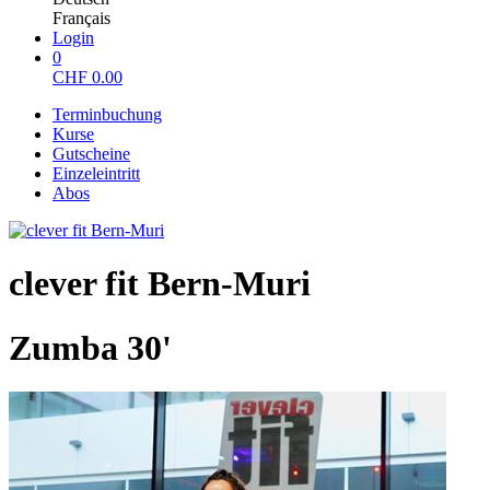
Français
Login
0
CHF
0.00
Terminbuchung
Kurse
Gutscheine
Einzeleintritt
Abos
clever fit Bern-Muri
Zumba 30'