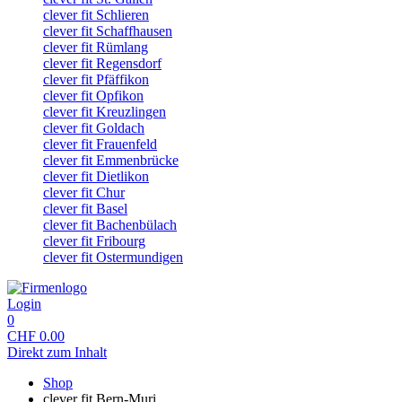
clever fit Schlieren
clever fit Schaffhausen
clever fit Rümlang
clever fit Regensdorf
clever fit Pfäffikon
clever fit Opfikon
clever fit Kreuzlingen
clever fit Goldach
clever fit Frauenfeld
clever fit Emmenbrücke
clever fit Dietlikon
clever fit Chur
clever fit Basel
clever fit Bachenbülach
clever fit Fribourg
clever fit Ostermundigen
Login
0
CHF
0.00
Direkt zum Inhalt
Shop
clever fit Bern-Muri