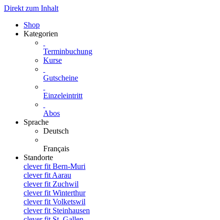
Direkt zum Inhalt
Shop
Kategorien
Terminbuchung
Kurse
Gutscheine
Einzeleintritt
Abos
Sprache
Deutsch
Français
Standorte
clever fit Bern-Muri
clever fit Aarau
clever fit Zuchwil
clever fit Winterthur
clever fit Volketswil
clever fit Steinhausen
clever fit St. Gallen