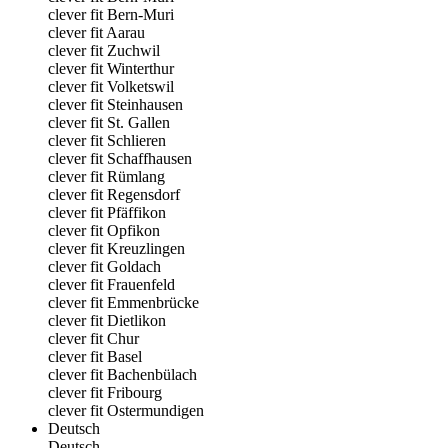
clever fit Bern-Muri
clever fit Aarau
clever fit Zuchwil
clever fit Winterthur
clever fit Volketswil
clever fit Steinhausen
clever fit St. Gallen
clever fit Schlieren
clever fit Schaffhausen
clever fit Rümlang
clever fit Regensdorf
clever fit Pfäffikon
clever fit Opfikon
clever fit Kreuzlingen
clever fit Goldach
clever fit Frauenfeld
clever fit Emmenbrücke
clever fit Dietlikon
clever fit Chur
clever fit Basel
clever fit Bachenbülach
clever fit Fribourg
clever fit Ostermundigen
Deutsch
Deutsch