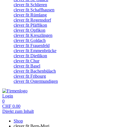
clever fit Schlieren
clever fit Schaffhausen
clever fit Rümlang
clever fit Regensdorf
clever fit Pfäffikon
clever fit Opfikon
clever fit Kreuzlingen
clever fit Goldach
clever fit Frauenfeld
clever fit Emmenbrücke
clever fit Dietlikon
clever fit Chur
clever fit Basel
clever fit Bachenbülach
clever fit Fribourg
clever fit Ostermundigen
Login
0
CHF
0.00
Direkt zum Inhalt
Shop
clever fit Bern-Muri