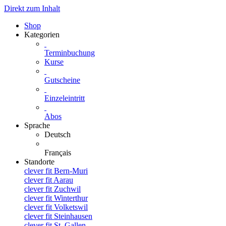
Direkt zum Inhalt
Shop
Kategorien
Terminbuchung
Kurse
Gutscheine
Einzeleintritt
Abos
Sprache
Deutsch
Français
Standorte
clever fit Bern-Muri
clever fit Aarau
clever fit Zuchwil
clever fit Winterthur
clever fit Volketswil
clever fit Steinhausen
clever fit St. Gallen