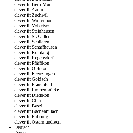
clever fit Bern-Muri
clever fit Aarau
clever fit Zuchwil
clever fit Winterthur
clever fit Volketswil
clever fit Steinhausen
clever fit St. Gallen
clever fit Schlieren
clever fit Schaffhausen
clever fit Rümlang
clever fit Regensdorf
clever fit Pfäffikon
clever fit Opfikon
clever fit Kreuzlingen
clever fit Goldach
clever fit Frauenfeld
clever fit Emmenbrücke
clever fit Dietlikon
clever fit Chur
clever fit Basel
clever fit Bachenbülach
clever fit Fribourg
clever fit Ostermundigen
Deutsch
Deutsch