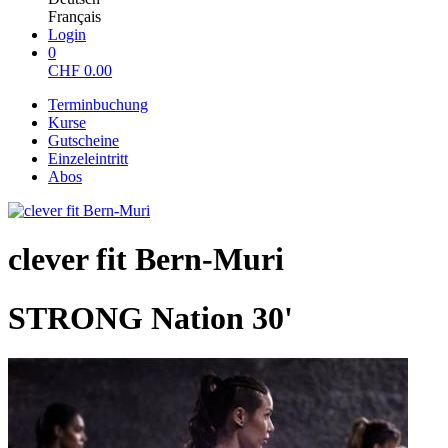
Français
Login
0
CHF
0.00
Terminbuchung
Kurse
Gutscheine
Einzeleintritt
Abos
clever fit Bern-Muri
STRONG Nation 30'