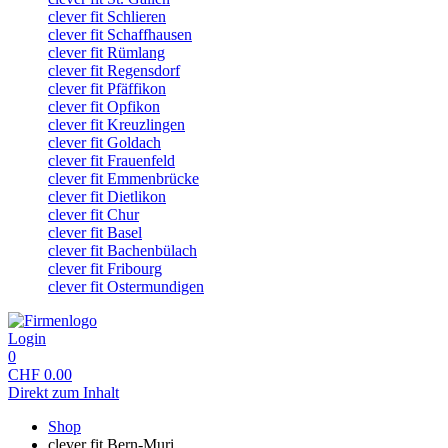
clever fit Schlieren
clever fit Schaffhausen
clever fit Rümlang
clever fit Regensdorf
clever fit Pfäffikon
clever fit Opfikon
clever fit Kreuzlingen
clever fit Goldach
clever fit Frauenfeld
clever fit Emmenbrücke
clever fit Dietlikon
clever fit Chur
clever fit Basel
clever fit Bachenbülach
clever fit Fribourg
clever fit Ostermundigen
Login
0
CHF
0.00
Direkt zum Inhalt
Shop
clever fit Bern-Muri