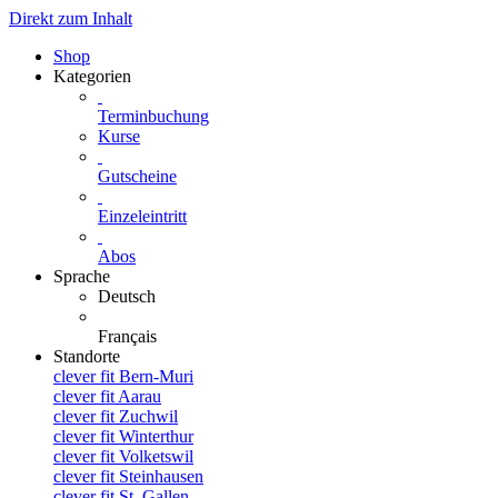
Direkt zum Inhalt
Shop
Kategorien
Terminbuchung
Kurse
Gutscheine
Einzeleintritt
Abos
Sprache
Deutsch
Français
Standorte
clever fit Bern-Muri
clever fit Aarau
clever fit Zuchwil
clever fit Winterthur
clever fit Volketswil
clever fit Steinhausen
clever fit St. Gallen