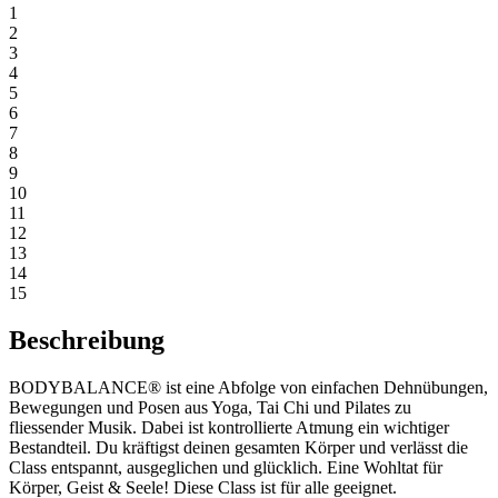
1
2
3
4
5
6
7
8
9
10
11
12
13
14
15
Beschreibung
BODYBALANCE® ist eine Abfolge von einfachen Dehnübungen,
Bewegungen und Posen aus Yoga, Tai Chi und Pilates zu
fliessender Musik. Dabei ist kontrollierte Atmung ein wichtiger
Bestandteil. Du kräftigst deinen gesamten Körper und verlässt die
Class entspannt, ausgeglichen und glücklich. Eine Wohltat für
Körper, Geist & Seele! Diese Class ist für alle geeignet.