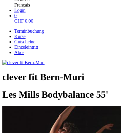
Français
Login
0
CHF
0.00
Terminbuchung
Kurse
Gutscheine
Einzeleintritt
Abos
clever fit Bern-Muri
Les Mills Bodybalance 55'