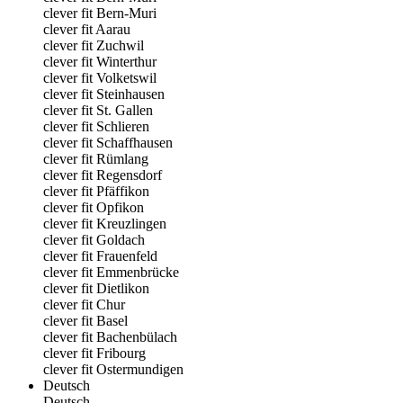
clever fit Bern-Muri
clever fit Aarau
clever fit Zuchwil
clever fit Winterthur
clever fit Volketswil
clever fit Steinhausen
clever fit St. Gallen
clever fit Schlieren
clever fit Schaffhausen
clever fit Rümlang
clever fit Regensdorf
clever fit Pfäffikon
clever fit Opfikon
clever fit Kreuzlingen
clever fit Goldach
clever fit Frauenfeld
clever fit Emmenbrücke
clever fit Dietlikon
clever fit Chur
clever fit Basel
clever fit Bachenbülach
clever fit Fribourg
clever fit Ostermundigen
Deutsch
Deutsch