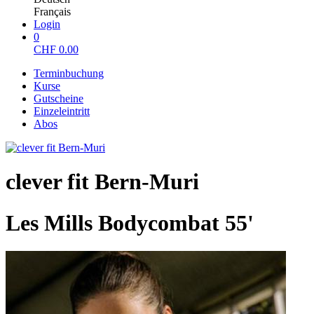
Français
Login
0
CHF
0.00
Terminbuchung
Kurse
Gutscheine
Einzeleintritt
Abos
clever fit Bern-Muri
Les Mills Bodycombat 55'