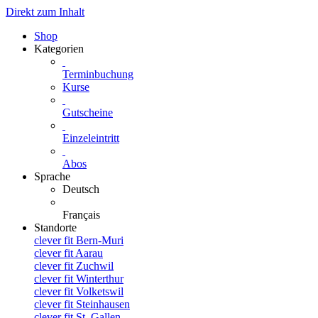
Direkt zum Inhalt
Shop
Kategorien
Terminbuchung
Kurse
Gutscheine
Einzeleintritt
Abos
Sprache
Deutsch
Français
Standorte
clever fit Bern-Muri
clever fit Aarau
clever fit Zuchwil
clever fit Winterthur
clever fit Volketswil
clever fit Steinhausen
clever fit St. Gallen