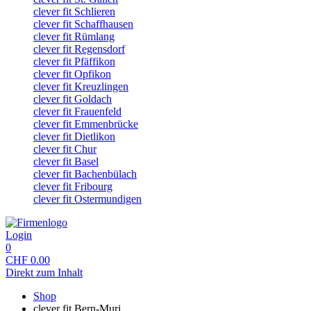
clever fit Schlieren
clever fit Schaffhausen
clever fit Rümlang
clever fit Regensdorf
clever fit Pfäffikon
clever fit Opfikon
clever fit Kreuzlingen
clever fit Goldach
clever fit Frauenfeld
clever fit Emmenbrücke
clever fit Dietlikon
clever fit Chur
clever fit Basel
clever fit Bachenbülach
clever fit Fribourg
clever fit Ostermundigen
Login
0
CHF
0.00
Direkt zum Inhalt
Shop
clever fit Bern-Muri