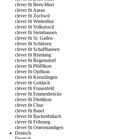
clever fit Bern-Muri
clever fit Aarau
clever fit Zuchwil
clever fit Winterthur
clever fit Volketswil
clever fit Steinhausen
clever fit St. Gallen
clever fit Schlieren
clever fit Schaffhausen
clever fit Rümlang
clever fit Regensdorf
clever fit Pfäffikon
clever fit Opfikon
clever fit Kreuzlingen
clever fit Goldach
clever fit Frauenfeld
clever fit Emmenbrücke
clever fit Dietlikon
clever fit Chur
clever fit Basel
clever fit Bachenbülach
clever fit Fribourg
clever fit Ostermundigen
Deutsch
Deutsch