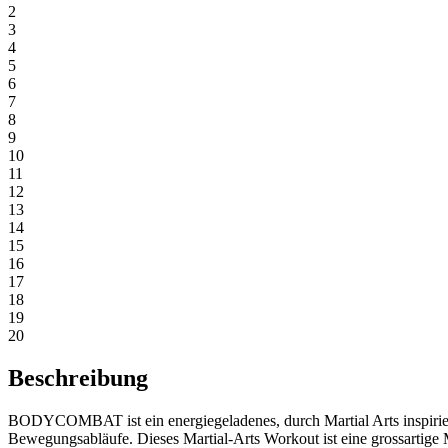
2
3
4
5
6
7
8
9
10
11
12
13
14
15
16
17
18
19
20
Beschreibung
BODYCOMBAT ist ein energiegeladenes, durch Martial Arts inspiriert
Bewegungsabläufe. Dieses Martial-Arts Workout ist eine grossartige