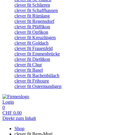
clever fit Schlieren
clever fit Schaffhausen
clever fit Rümlang
clever fit Regensdorf
clever fit Pfäffikon
clever fit Opfikon
clever fit Kreuzlingen
clever fit Goldach
clever fit Frauenfeld
clever fit Emmenbrücke
clever fit Dietlikon
clever fit Chur
clever fit Basel
clever fit Bachenbülach
clever fit Fribourg
clever fit Ostermundigen
Login
0
CHF
0.00
Direkt zum Inhalt
Shop
clever fit Bern-Muri