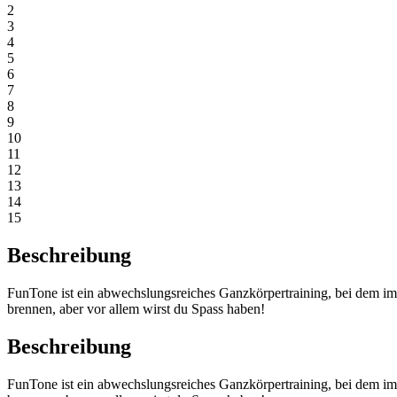
2
3
4
5
6
7
8
9
10
11
12
13
14
15
Beschreibung
FunTone ist ein abwechslungsreiches Ganzkörpertraining, bei dem i
brennen, aber vor allem wirst du Spass haben!
Beschreibung
FunTone ist ein abwechslungsreiches Ganzkörpertraining, bei dem i