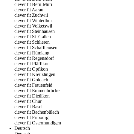
clever fit Bern-Muri
clever fit Aarau
clever fit Zuchwil
clever fit Winterthur
clever fit Volketswil
clever fit Steinhausen
clever fit St. Gallen
clever fit Schlieren
clever fit Schaffhausen
clever fit Rümlang
clever fit Regensdorf
clever fit Pfäffikon
clever fit Opfikon
clever fit Kreuzlingen
clever fit Goldach
clever fit Frauenfeld
clever fit Emmenbrücke
clever fit Dietlikon
clever fit Chur
clever fit Basel
clever fit Bachenbülach
clever fit Fribourg
clever fit Ostermundigen
Deutsch
Deutsch