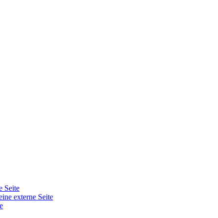
e Seite
eine externe Seite
e