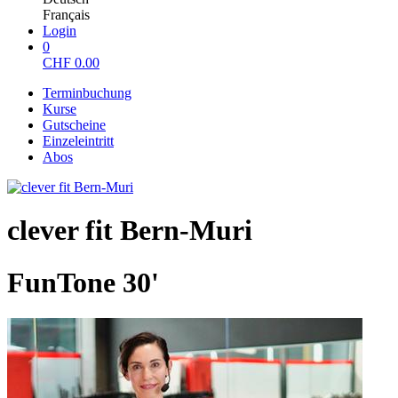
Français
Login
0
CHF
0.00
Terminbuchung
Kurse
Gutscheine
Einzeleintritt
Abos
clever fit Bern-Muri
FunTone 30'