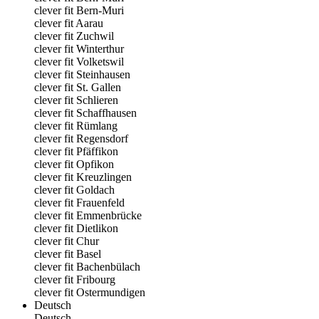
clever fit Bern-Muri
clever fit Aarau
clever fit Zuchwil
clever fit Winterthur
clever fit Volketswil
clever fit Steinhausen
clever fit St. Gallen
clever fit Schlieren
clever fit Schaffhausen
clever fit Rümlang
clever fit Regensdorf
clever fit Pfäffikon
clever fit Opfikon
clever fit Kreuzlingen
clever fit Goldach
clever fit Frauenfeld
clever fit Emmenbrücke
clever fit Dietlikon
clever fit Chur
clever fit Basel
clever fit Bachenbülach
clever fit Fribourg
clever fit Ostermundigen
Deutsch
Deutsch