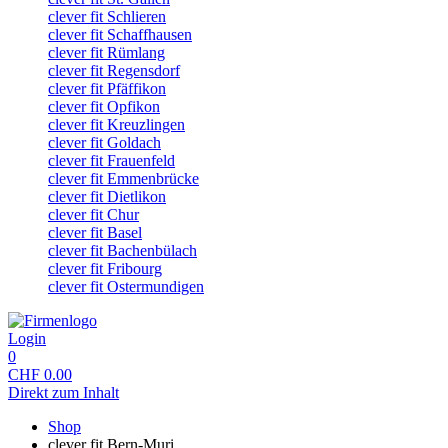
clever fit Schlieren
clever fit Schaffhausen
clever fit Rümlang
clever fit Regensdorf
clever fit Pfäffikon
clever fit Opfikon
clever fit Kreuzlingen
clever fit Goldach
clever fit Frauenfeld
clever fit Emmenbrücke
clever fit Dietlikon
clever fit Chur
clever fit Basel
clever fit Bachenbülach
clever fit Fribourg
clever fit Ostermundigen
Login
0
CHF
0.00
Direkt zum Inhalt
Shop
clever fit Bern-Muri