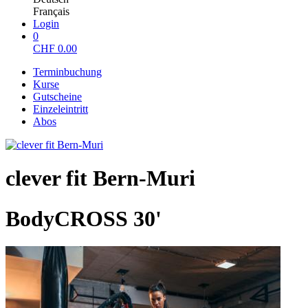
Français
Login
0
CHF
0.00
Terminbuchung
Kurse
Gutscheine
Einzeleintritt
Abos
clever fit Bern-Muri
BodyCROSS 30'