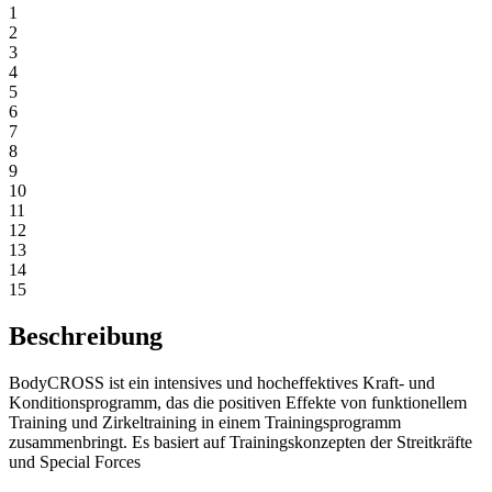
1
2
3
4
5
6
7
8
9
10
11
12
13
14
15
Beschreibung
BodyCROSS ist ein intensives und hocheffektives Kraft- und
Konditionsprogramm, das die positiven Effekte von funktionellem
Training und Zirkeltraining in einem Trainingsprogramm
zusammenbringt. Es basiert auf Trainingskonzepten der Streitkräfte
und Special Forces