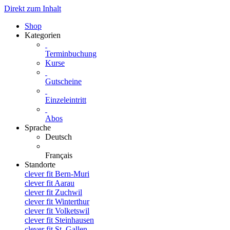
Direkt zum Inhalt
Shop
Kategorien
Terminbuchung
Kurse
Gutscheine
Einzeleintritt
Abos
Sprache
Deutsch
Français
Standorte
clever fit Bern-Muri
clever fit Aarau
clever fit Zuchwil
clever fit Winterthur
clever fit Volketswil
clever fit Steinhausen
clever fit St. Gallen