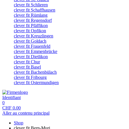
clever fit Schlieren
clever fit Schaffhausen
clever fit Rümlang
clever fit Regensdorf
clever fit Pfäffikon
clever fit Opfikon
clever fit Kreuzlingen
clever fit Goldach
clever fit Frauenfeld
clever fit Emmenbrücke
clever fit Dietlikon
clever fit Chur
clever fit Basel
clever fit Bachenbülach
clever fit Fribourg
clever fit Ostermundigen
Identifiant
0
CHF
0.00
Aller au contenu principal
Shop
clever fit Bern-Muri