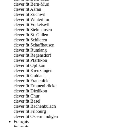
clever fit Bern-Muri
clever fit Aarau
clever fit Zuchwil
clever fit Winterthur
clever fit Volketswil
clever fit Steinhausen
clever fit St. Gallen
clever fit Schlieren
clever fit Schaffhausen
clever fit Rümlang
clever fit Regensdorf
clever fit Pfäffikon
clever fit Opfikon
clever fit Kreuzlingen
clever fit Goldach
clever fit Frauenfeld
clever fit Emmenbrücke
clever fit Dietlikon
clever fit Chur
clever fit Basel
clever fit Bachenbülach
clever fit Fribourg
clever fit Ostermundigen
Français
Français