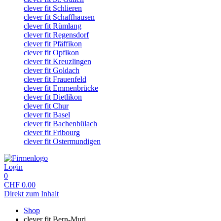
clever fit Schlieren
clever fit Schaffhausen
clever fit Rümlang
clever fit Regensdorf
clever fit Pfäffikon
clever fit Opfikon
clever fit Kreuzlingen
clever fit Goldach
clever fit Frauenfeld
clever fit Emmenbrücke
clever fit Dietlikon
clever fit Chur
clever fit Basel
clever fit Bachenbülach
clever fit Fribourg
clever fit Ostermundigen
Login
0
CHF
0.00
Direkt zum Inhalt
Shop
clever fit Bern-Muri