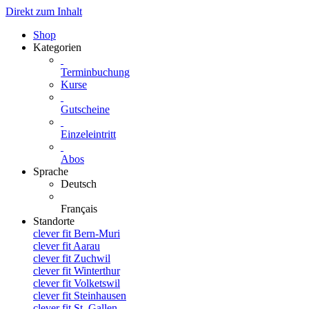
Direkt zum Inhalt
Shop
Kategorien
Terminbuchung
Kurse
Gutscheine
Einzeleintritt
Abos
Sprache
Deutsch
Français
Standorte
clever fit Bern-Muri
clever fit Aarau
clever fit Zuchwil
clever fit Winterthur
clever fit Volketswil
clever fit Steinhausen
clever fit St. Gallen