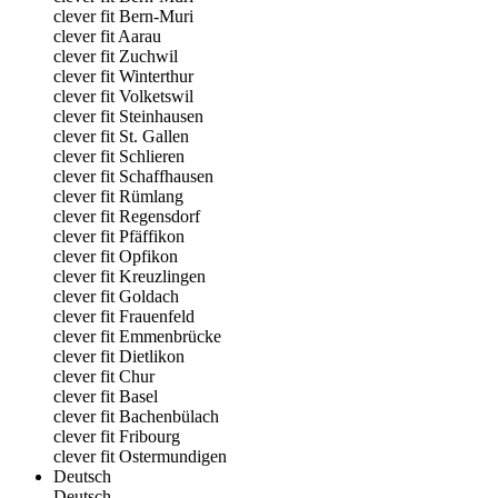
clever fit Bern-Muri
clever fit Aarau
clever fit Zuchwil
clever fit Winterthur
clever fit Volketswil
clever fit Steinhausen
clever fit St. Gallen
clever fit Schlieren
clever fit Schaffhausen
clever fit Rümlang
clever fit Regensdorf
clever fit Pfäffikon
clever fit Opfikon
clever fit Kreuzlingen
clever fit Goldach
clever fit Frauenfeld
clever fit Emmenbrücke
clever fit Dietlikon
clever fit Chur
clever fit Basel
clever fit Bachenbülach
clever fit Fribourg
clever fit Ostermundigen
Deutsch
Deutsch