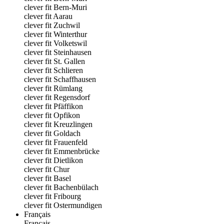
clever fit Bern-Muri
clever fit Aarau
clever fit Zuchwil
clever fit Winterthur
clever fit Volketswil
clever fit Steinhausen
clever fit St. Gallen
clever fit Schlieren
clever fit Schaffhausen
clever fit Rümlang
clever fit Regensdorf
clever fit Pfäffikon
clever fit Opfikon
clever fit Kreuzlingen
clever fit Goldach
clever fit Frauenfeld
clever fit Emmenbrücke
clever fit Dietlikon
clever fit Chur
clever fit Basel
clever fit Bachenbülach
clever fit Fribourg
clever fit Ostermundigen
Français
Français