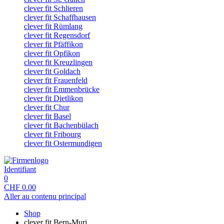
clever fit Schlieren
clever fit Schaffhausen
clever fit Rümlang
clever fit Regensdorf
clever fit Pfäffikon
clever fit Opfikon
clever fit Kreuzlingen
clever fit Goldach
clever fit Frauenfeld
clever fit Emmenbrücke
clever fit Dietlikon
clever fit Chur
clever fit Basel
clever fit Bachenbülach
clever fit Fribourg
clever fit Ostermundigen
Identifiant
0
CHF
0.00
Aller au contenu principal
Shop
clever fit Bern-Muri