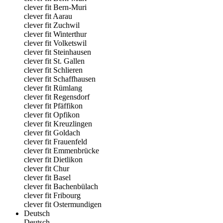
clever fit Bern-Muri
clever fit Aarau
clever fit Zuchwil
clever fit Winterthur
clever fit Volketswil
clever fit Steinhausen
clever fit St. Gallen
clever fit Schlieren
clever fit Schaffhausen
clever fit Rümlang
clever fit Regensdorf
clever fit Pfäffikon
clever fit Opfikon
clever fit Kreuzlingen
clever fit Goldach
clever fit Frauenfeld
clever fit Emmenbrücke
clever fit Dietlikon
clever fit Chur
clever fit Basel
clever fit Bachenbülach
clever fit Fribourg
clever fit Ostermundigen
Deutsch
Deutsch