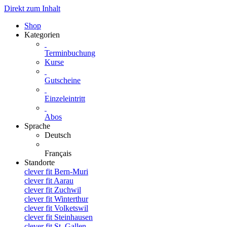
Direkt zum Inhalt
Shop
Kategorien
Terminbuchung
Kurse
Gutscheine
Einzeleintritt
Abos
Sprache
Deutsch
Français
Standorte
clever fit Bern-Muri
clever fit Aarau
clever fit Zuchwil
clever fit Winterthur
clever fit Volketswil
clever fit Steinhausen
clever fit St. Gallen