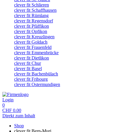
clever fit Schlieren
clever fit Schaffhausen
clever fit Rümlang
clever fit Regensdorf
clever fit Pfäffikon
clever fit Opfikon
clever fit Kreuzlingen
clever fit Goldach
clever fit Frauenfeld
clever fit Emmenbrücke
clever fit Dietlikon
clever fit Chur
clever fit Basel
clever fit Bachenbülach
clever fit Fribourg
clever fit Ostermundigen
Login
0
CHF
0.00
Direkt zum Inhalt
Shop
clever fit Bern-Muri