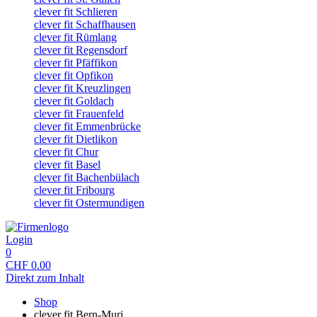
clever fit Schlieren
clever fit Schaffhausen
clever fit Rümlang
clever fit Regensdorf
clever fit Pfäffikon
clever fit Opfikon
clever fit Kreuzlingen
clever fit Goldach
clever fit Frauenfeld
clever fit Emmenbrücke
clever fit Dietlikon
clever fit Chur
clever fit Basel
clever fit Bachenbülach
clever fit Fribourg
clever fit Ostermundigen
Login
0
CHF
0.00
Direkt zum Inhalt
Shop
clever fit Bern-Muri