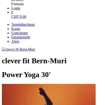
Français
Login
0
CHF
0.00
Terminbuchung
Kurse
Gutscheine
Einzeleintritt
Abos
clever fit Bern-Muri
Power Yoga 30'