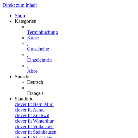
Direkt zum Inhalt
Shop
Kategorien
Terminbuchung
Kurse
Gutscheine
Einzeleintritt
Abos
Sprache
Deutsch
Français
Standorte
clever fit Bern-Muri
clever fit Aarau
clever fit Zuchwil
clever fit Winterthur
clever fit Volketswil
clever fit Steinhausen
clever fit St. Gallen