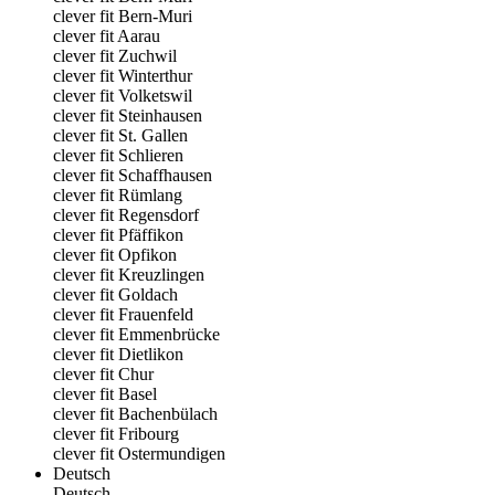
clever fit Bern-Muri
clever fit Aarau
clever fit Zuchwil
clever fit Winterthur
clever fit Volketswil
clever fit Steinhausen
clever fit St. Gallen
clever fit Schlieren
clever fit Schaffhausen
clever fit Rümlang
clever fit Regensdorf
clever fit Pfäffikon
clever fit Opfikon
clever fit Kreuzlingen
clever fit Goldach
clever fit Frauenfeld
clever fit Emmenbrücke
clever fit Dietlikon
clever fit Chur
clever fit Basel
clever fit Bachenbülach
clever fit Fribourg
clever fit Ostermundigen
Deutsch
Deutsch