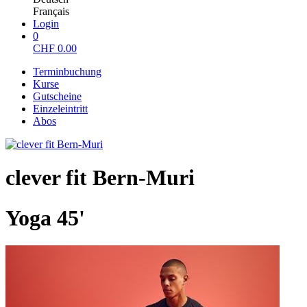
Français
Login
0
CHF
0.00
Terminbuchung
Kurse
Gutscheine
Einzeleintritt
Abos
clever fit Bern-Muri
Yoga 45'