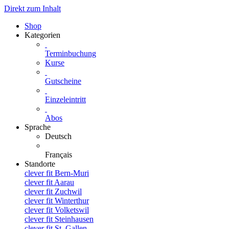
Direkt zum Inhalt
Shop
Kategorien
Terminbuchung
Kurse
Gutscheine
Einzeleintritt
Abos
Sprache
Deutsch
Français
Standorte
clever fit Bern-Muri
clever fit Aarau
clever fit Zuchwil
clever fit Winterthur
clever fit Volketswil
clever fit Steinhausen
clever fit St. Gallen