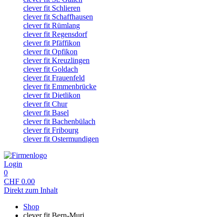
clever fit Schlieren
clever fit Schaffhausen
clever fit Rümlang
clever fit Regensdorf
clever fit Pfäffikon
clever fit Opfikon
clever fit Kreuzlingen
clever fit Goldach
clever fit Frauenfeld
clever fit Emmenbrücke
clever fit Dietlikon
clever fit Chur
clever fit Basel
clever fit Bachenbülach
clever fit Fribourg
clever fit Ostermundigen
Login
0
CHF
0.00
Direkt zum Inhalt
Shop
clever fit Bern-Muri