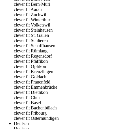
clever fit Bern-Muri
clever fit Aarau
clever fit Zuchwil
clever fit Winterthur
clever fit Volketswil
clever fit Steinhausen
clever fit St. Gallen
clever fit Schlieren
clever fit Schaffhausen
clever fit Rümlang
clever fit Regensdorf
clever fit Pfäffikon
clever fit Opfikon
clever fit Kreuzlingen
clever fit Goldach
clever fit Frauenfeld
clever fit Emmenbrücke
clever fit Dietlikon
clever fit Chur
clever fit Basel
clever fit Bachenbülach
clever fit Fribourg
clever fit Ostermundigen
Deutsch
Deutsch