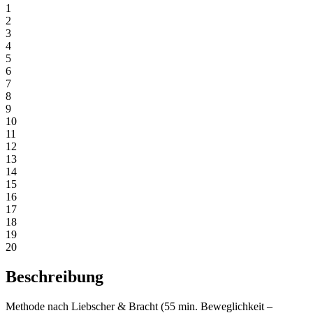
1
2
3
4
5
6
7
8
9
10
11
12
13
14
15
16
17
18
19
20
Beschreibung
Methode nach Liebscher & Bracht (55 min. Beweglichkeit –