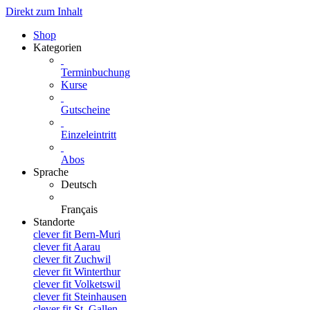
Direkt zum Inhalt
Shop
Kategorien
Terminbuchung
Kurse
Gutscheine
Einzeleintritt
Abos
Sprache
Deutsch
Français
Standorte
clever fit Bern-Muri
clever fit Aarau
clever fit Zuchwil
clever fit Winterthur
clever fit Volketswil
clever fit Steinhausen
clever fit St. Gallen