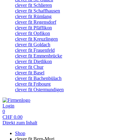
clever fit Schlieren
clever fit Schaffhausen
clever fit Rümlang
clever fit Regensdorf
clever fit Pfäffikon
clever fit Opfikon
clever fit Kreuzlingen
clever fit Goldach
clever fit Frauenfeld
clever fit Emmenbrücke
clever fit Dietlikon
clever fit Chur
clever fit Basel
clever fit Bachenbülach
clever fit Fribourg
clever fit Ostermundigen
Login
0
CHF
0.00
Direkt zum Inhalt
Shop
clever fit Bern-Muri