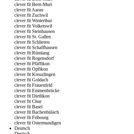
clever fit Bern-Muri
clever fit Aarau
clever fit Zuchwil
clever fit Winterthur
clever fit Volketswil
clever fit Steinhausen
clever fit St. Gallen
clever fit Schlieren
clever fit Schaffhausen
clever fit Rümlang
clever fit Regensdorf
clever fit Pfäffikon
clever fit Opfikon
clever fit Kreuzlingen
clever fit Goldach
clever fit Frauenfeld
clever fit Emmenbrücke
clever fit Dietlikon
clever fit Chur
clever fit Basel
clever fit Bachenbülach
clever fit Fribourg
clever fit Ostermundigen
Deutsch
Deutsch