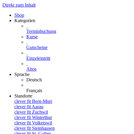
Direkt zum Inhalt
Shop
Kategorien
Terminbuchung
Kurse
Gutscheine
Einzeleintritt
Abos
Sprache
Deutsch
Français
Standorte
clever fit Bern-Muri
clever fit Aarau
clever fit Zuchwil
clever fit Winterthur
clever fit Volketswil
clever fit Steinhausen
clever fit St. Gallen