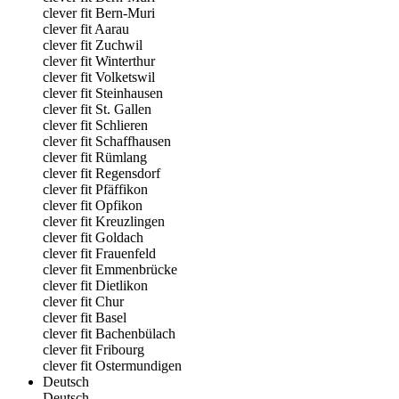
clever fit Bern-Muri
clever fit Aarau
clever fit Zuchwil
clever fit Winterthur
clever fit Volketswil
clever fit Steinhausen
clever fit St. Gallen
clever fit Schlieren
clever fit Schaffhausen
clever fit Rümlang
clever fit Regensdorf
clever fit Pfäffikon
clever fit Opfikon
clever fit Kreuzlingen
clever fit Goldach
clever fit Frauenfeld
clever fit Emmenbrücke
clever fit Dietlikon
clever fit Chur
clever fit Basel
clever fit Bachenbülach
clever fit Fribourg
clever fit Ostermundigen
Deutsch
Deutsch