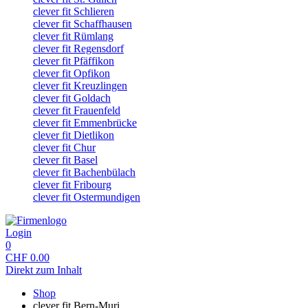
clever fit Schlieren
clever fit Schaffhausen
clever fit Rümlang
clever fit Regensdorf
clever fit Pfäffikon
clever fit Opfikon
clever fit Kreuzlingen
clever fit Goldach
clever fit Frauenfeld
clever fit Emmenbrücke
clever fit Dietlikon
clever fit Chur
clever fit Basel
clever fit Bachenbülach
clever fit Fribourg
clever fit Ostermundigen
Login
0
CHF
0.00
Direkt zum Inhalt
Shop
clever fit Bern-Muri