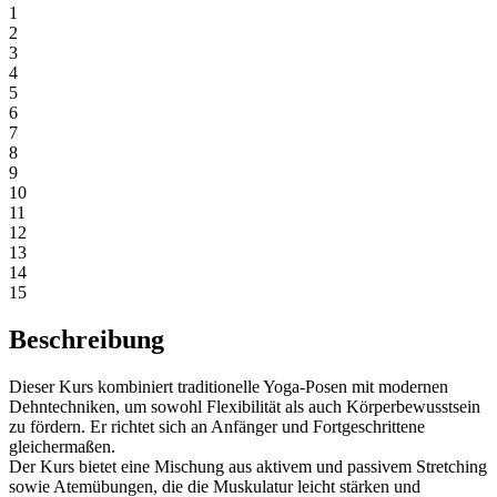
1
2
3
4
5
6
7
8
9
10
11
12
13
14
15
Beschreibung
Dieser Kurs kombiniert traditionelle Yoga-Posen mit modernen
Dehntechniken, um sowohl Flexibilität als auch Körperbewusstsein
zu fördern. Er richtet sich an Anfänger und Fortgeschrittene
gleichermaßen.
Der Kurs bietet eine Mischung aus aktivem und passivem Stretching
sowie Atemübungen, die die Muskulatur leicht stärken und