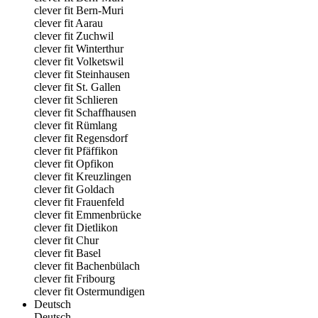
clever fit Bern-Muri
clever fit Aarau
clever fit Zuchwil
clever fit Winterthur
clever fit Volketswil
clever fit Steinhausen
clever fit St. Gallen
clever fit Schlieren
clever fit Schaffhausen
clever fit Rümlang
clever fit Regensdorf
clever fit Pfäffikon
clever fit Opfikon
clever fit Kreuzlingen
clever fit Goldach
clever fit Frauenfeld
clever fit Emmenbrücke
clever fit Dietlikon
clever fit Chur
clever fit Basel
clever fit Bachenbülach
clever fit Fribourg
clever fit Ostermundigen
Deutsch
Deutsch