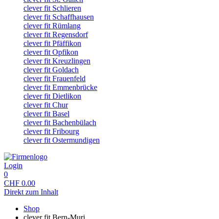
clever fit Schlieren
clever fit Schaffhausen
clever fit Rümlang
clever fit Regensdorf
clever fit Pfäffikon
clever fit Opfikon
clever fit Kreuzlingen
clever fit Goldach
clever fit Frauenfeld
clever fit Emmenbrücke
clever fit Dietlikon
clever fit Chur
clever fit Basel
clever fit Bachenbülach
clever fit Fribourg
clever fit Ostermundigen
Login
0
CHF
0.00
Direkt zum Inhalt
Shop
clever fit Bern-Muri