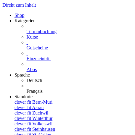
Direkt zum Inhalt
Shop
Kategorien
Terminbuchung
Kurse
Gutscheine
Einzeleintritt
Abos
Sprache
Deutsch
Français
Standorte
clever fit Bern-Muri
clever fit Aarau
clever fit Zuchwil
clever fit Winterthur
clever fit Volketswil
clever fit Steinhausen
clever fit St. Gallen