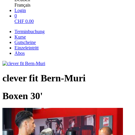
Français
Login
0
CHF
0.00
Terminbuchung
Kurse
Gutscheine
Einzeleintritt
Abos
clever fit Bern-Muri
Boxen 30'