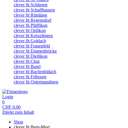
clever fit Schlieren
clever fit Schaffhausen
clever fit Rümlang
clever fit Regensdorf
clever fit Pfäffikon
clever fit Opfikon
clever fit Kreuzlingen
clever fit Goldach
clever fit Frauenfeld
clever fit Emmenbrücke
clever fit Dietlikon
clever fit Chur
clever fit Basel
clever fit Bachenbülach
clever fit Fribourg
clever fit Ostermundigen
Login
0
CHF
0.00
Direkt zum Inhalt
Shop
clever fit Bern-Muri