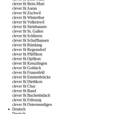
clever fit Bern-Muri
clever fit Aarau
clever fit Zuchwil
clever fit Winterthur
clever fit Volketswil
clever fit Steinhausen
clever fit St. Gallen
clever fit Schlieren
clever fit Schaffhausen
clever fit Rümlang
clever fit Regensdorf
clever fit Pfäffikon
clever fit Opfikon
clever fit Kreuzlingen
clever fit Goldach
clever fit Frauenfeld
clever fit Emmenbrücke
clever fit Dietlikon
clever fit Chur
clever fit Basel
clever fit Bachenbülach
clever fit Fribourg
clever fit Ostermundigen
Deutsch
Deutsch