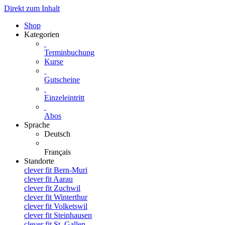
Direkt zum Inhalt
Shop
Kategorien
Terminbuchung
Kurse
Gutscheine
Einzeleintritt
Abos
Sprache
Deutsch
Français
Standorte
clever fit Bern-Muri
clever fit Aarau
clever fit Zuchwil
clever fit Winterthur
clever fit Volketswil
clever fit Steinhausen
clever fit St. Gallen