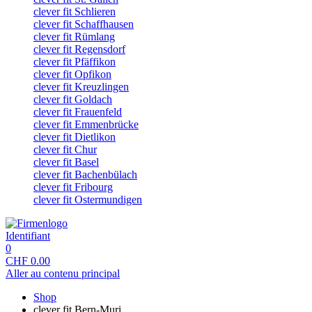
clever fit Schlieren
clever fit Schaffhausen
clever fit Rümlang
clever fit Regensdorf
clever fit Pfäffikon
clever fit Opfikon
clever fit Kreuzlingen
clever fit Goldach
clever fit Frauenfeld
clever fit Emmenbrücke
clever fit Dietlikon
clever fit Chur
clever fit Basel
clever fit Bachenbülach
clever fit Fribourg
clever fit Ostermundigen
Identifiant
0
CHF
0.00
Aller au contenu principal
Shop
clever fit Bern-Muri