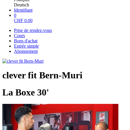
Deutsch
Identifiant
0
CHF
0.00
Prise de rendez-vous
Cours
Bons d'achat
Entrée simple
Abonnement
clever fit Bern-Muri
La Boxe 30'