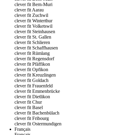
clever fit Bern-Muri
clever fit Aarau
clever fit Zuchwil
clever fit Winterthur
clever fit Volketswil
clever fit Steinhausen
clever fit St. Gallen
clever fit Schlieren
clever fit Schaffhausen
clever fit Rümlang
clever fit Regensdorf
clever fit Pfäffikon
clever fit Opfikon
clever fit Kreuzlingen
clever fit Goldach
clever fit Frauenfeld
clever fit Emmenbrücke
clever fit Dietlikon
clever fit Chur
clever fit Basel
clever fit Bachenbülach
clever fit Fribourg
clever fit Ostermundigen
Français
Français