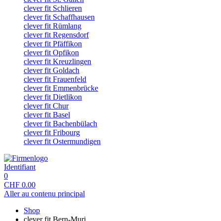
clever fit Schlieren
clever fit Schaffhausen
clever fit Rümlang
clever fit Regensdorf
clever fit Pfäffikon
clever fit Opfikon
clever fit Kreuzlingen
clever fit Goldach
clever fit Frauenfeld
clever fit Emmenbrücke
clever fit Dietlikon
clever fit Chur
clever fit Basel
clever fit Bachenbülach
clever fit Fribourg
clever fit Ostermundigen
Identifiant
0
CHF
0.00
Aller au contenu principal
Shop
clever fit Bern-Muri