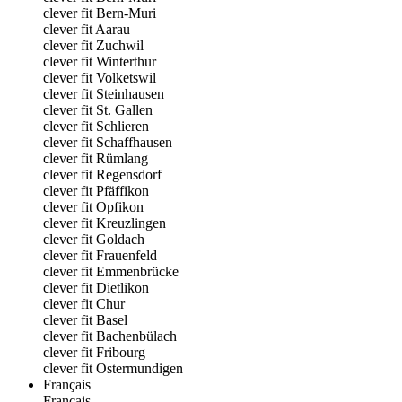
clever fit Bern-Muri
clever fit Aarau
clever fit Zuchwil
clever fit Winterthur
clever fit Volketswil
clever fit Steinhausen
clever fit St. Gallen
clever fit Schlieren
clever fit Schaffhausen
clever fit Rümlang
clever fit Regensdorf
clever fit Pfäffikon
clever fit Opfikon
clever fit Kreuzlingen
clever fit Goldach
clever fit Frauenfeld
clever fit Emmenbrücke
clever fit Dietlikon
clever fit Chur
clever fit Basel
clever fit Bachenbülach
clever fit Fribourg
clever fit Ostermundigen
Français
Français