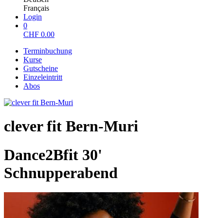
Français
Login
0
CHF
0.00
Terminbuchung
Kurse
Gutscheine
Einzeleintritt
Abos
clever fit Bern-Muri
Dance2Bfit 30'
Schnupperabend