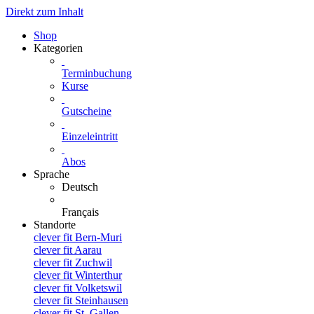
Direkt zum Inhalt
Shop
Kategorien
Terminbuchung
Kurse
Gutscheine
Einzeleintritt
Abos
Sprache
Deutsch
Français
Standorte
clever fit Bern-Muri
clever fit Aarau
clever fit Zuchwil
clever fit Winterthur
clever fit Volketswil
clever fit Steinhausen
clever fit St. Gallen