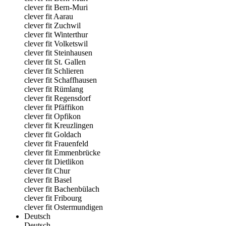
clever fit Bern-Muri
clever fit Aarau
clever fit Zuchwil
clever fit Winterthur
clever fit Volketswil
clever fit Steinhausen
clever fit St. Gallen
clever fit Schlieren
clever fit Schaffhausen
clever fit Rümlang
clever fit Regensdorf
clever fit Pfäffikon
clever fit Opfikon
clever fit Kreuzlingen
clever fit Goldach
clever fit Frauenfeld
clever fit Emmenbrücke
clever fit Dietlikon
clever fit Chur
clever fit Basel
clever fit Bachenbülach
clever fit Fribourg
clever fit Ostermundigen
Deutsch
Deutsch