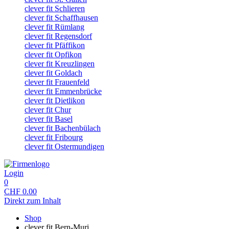
clever fit Schlieren
clever fit Schaffhausen
clever fit Rümlang
clever fit Regensdorf
clever fit Pfäffikon
clever fit Opfikon
clever fit Kreuzlingen
clever fit Goldach
clever fit Frauenfeld
clever fit Emmenbrücke
clever fit Dietlikon
clever fit Chur
clever fit Basel
clever fit Bachenbülach
clever fit Fribourg
clever fit Ostermundigen
Login
0
CHF
0.00
Direkt zum Inhalt
Shop
clever fit Bern-Muri