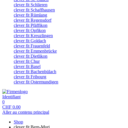
clever fit Schlieren
clever fit Schaffhausen
clever fit Rümlang
clever fit Regensdorf
clever fit Pfäffikon
clever fit Opfikon
clever fit Kreuzlingen
clever fit Goldach
clever fit Frauenfeld
clever fit Emmenbrücke
clever fit Dietlikon
clever fit Chur
clever fit Basel
clever fit Bachenbülach
clever fit Fribourg
clever fit Ostermundigen
Identifiant
0
CHF
0.00
Aller au contenu principal
Shop
clever fit Bern-Muri