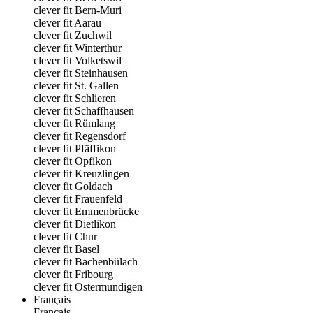
clever fit Bern-Muri
clever fit Aarau
clever fit Zuchwil
clever fit Winterthur
clever fit Volketswil
clever fit Steinhausen
clever fit St. Gallen
clever fit Schlieren
clever fit Schaffhausen
clever fit Rümlang
clever fit Regensdorf
clever fit Pfäffikon
clever fit Opfikon
clever fit Kreuzlingen
clever fit Goldach
clever fit Frauenfeld
clever fit Emmenbrücke
clever fit Dietlikon
clever fit Chur
clever fit Basel
clever fit Bachenbülach
clever fit Fribourg
clever fit Ostermundigen
Français
Français