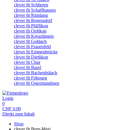
clever fit Schlieren
clever fit Schaffhausen
clever fit Rümlang
clever fit Regensdorf
clever fit Pfäffikon
clever fit Opfikon
clever fit Kreuzlingen
clever fit Goldach
clever fit Frauenfeld
clever fit Emmenbrücke
clever fit Dietlikon
clever fit Chur
clever fit Basel
clever fit Bachenbülach
clever fit Fribourg
clever fit Ostermundigen
Login
0
CHF
0.00
Direkt zum Inhalt
Shop
clever fit Bern-Muri