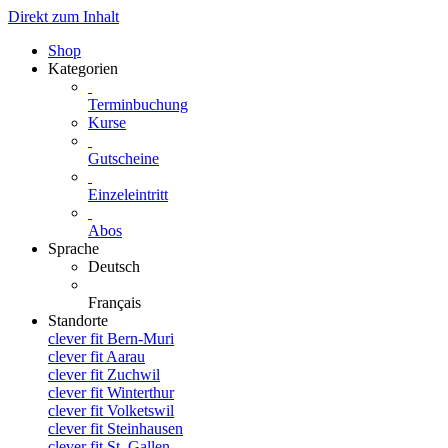
Direkt zum Inhalt
Shop
Kategorien
Terminbuchung
Kurse
Gutscheine
Einzeleintritt
Abos
Sprache
Deutsch
Français
Standorte
clever fit Bern-Muri
clever fit Aarau
clever fit Zuchwil
clever fit Winterthur
clever fit Volketswil
clever fit Steinhausen
clever fit St. Gallen