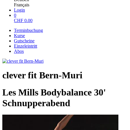
Français
Login
0
CHF
0.00
Terminbuchung
Kurse
Gutscheine
Einzeleintritt
Abos
clever fit Bern-Muri
Les Mills Bodybalance 30'
Schnupperabend