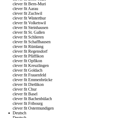
clever fit Bern-Muri
clever fit Aarau
clever fit Zuchwil
clever fit Winterthur
clever fit Volketswil
clever fit Steinhausen
clever fit St. Gallen
clever fit Schlieren
clever fit Schaffhausen
clever fit Rümlang
clever fit Regensdorf
clever fit Pfäffikon
clever fit Opfikon
clever fit Kreuzlingen
clever fit Goldach
clever fit Frauenfeld
clever fit Emmenbrücke
clever fit Dietlikon
clever fit Chur
clever fit Basel
clever fit Bachenbülach
clever fit Fribourg
clever fit Ostermundigen
Deutsch
Deutsch