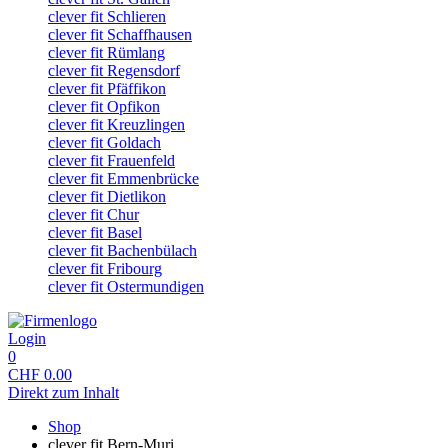
clever fit Schlieren
clever fit Schaffhausen
clever fit Rümlang
clever fit Regensdorf
clever fit Pfäffikon
clever fit Opfikon
clever fit Kreuzlingen
clever fit Goldach
clever fit Frauenfeld
clever fit Emmenbrücke
clever fit Dietlikon
clever fit Chur
clever fit Basel
clever fit Bachenbülach
clever fit Fribourg
clever fit Ostermundigen
Login
0
CHF
0.00
Direkt zum Inhalt
Shop
clever fit Bern-Muri