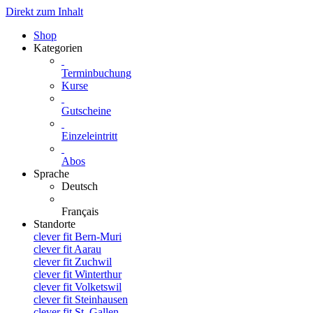
Direkt zum Inhalt
Shop
Kategorien
Terminbuchung
Kurse
Gutscheine
Einzeleintritt
Abos
Sprache
Deutsch
Français
Standorte
clever fit Bern-Muri
clever fit Aarau
clever fit Zuchwil
clever fit Winterthur
clever fit Volketswil
clever fit Steinhausen
clever fit St. Gallen