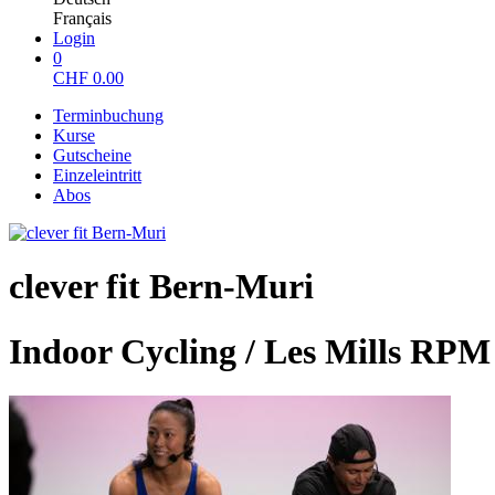
Français
Login
0
CHF
0.00
Terminbuchung
Kurse
Gutscheine
Einzeleintritt
Abos
clever fit Bern-Muri
Indoor Cycling / Les Mills RP