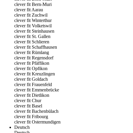
clever fit Bern-Muri
clever fit Aarau
clever fit Zuchwil
clever fit Winterthur
clever fit Volketswil
clever fit Steinhausen
clever fit St. Gallen
clever fit Schlieren
clever fit Schaffhausen
clever fit Rümlang
clever fit Regensdorf
clever fit Pfäffikon
clever fit Opfikon
clever fit Kreuzlingen
clever fit Goldach
clever fit Frauenfeld
clever fit Emmenbrücke
clever fit Dietlikon
clever fit Chur
clever fit Basel
clever fit Bachenbülach
clever fit Fribourg
clever fit Ostermundigen
Deutsch
Deutsch