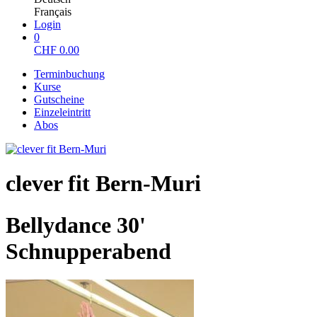
Français
Login
0
CHF
0.00
Terminbuchung
Kurse
Gutscheine
Einzeleintritt
Abos
clever fit Bern-Muri
Bellydance 30'
Schnupperabend