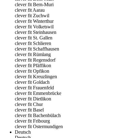
clever fit Bern-Muri
clever fit Aarau
clever fit Zuchwil
clever fit Winterthur
clever fit Volketswil
clever fit Steinhausen
clever fit St. Gallen
clever fit Schlieren
clever fit Schaffhausen
clever fit Rümlang
clever fit Regensdorf
clever fit Pfäffikon
clever fit Opfikon
clever fit Kreuzlingen
clever fit Goldach
clever fit Frauenfeld
clever fit Emmenbrücke
clever fit Dietlikon
clever fit Chur
clever fit Basel
clever fit Bachenbülach
clever fit Fribourg
clever fit Ostermundigen
Deutsch
Deutsch