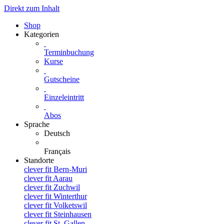
Direkt zum Inhalt
Shop
Kategorien
Terminbuchung
Kurse
Gutscheine
Einzeleintritt
Abos
Sprache
Deutsch
Français
Standorte
clever fit Bern-Muri
clever fit Aarau
clever fit Zuchwil
clever fit Winterthur
clever fit Volketswil
clever fit Steinhausen
clever fit St. Gallen