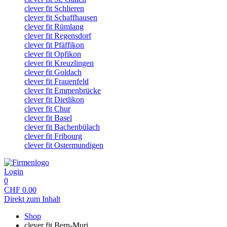
clever fit Schlieren
clever fit Schaffhausen
clever fit Rümlang
clever fit Regensdorf
clever fit Pfäffikon
clever fit Opfikon
clever fit Kreuzlingen
clever fit Goldach
clever fit Frauenfeld
clever fit Emmenbrücke
clever fit Dietlikon
clever fit Chur
clever fit Basel
clever fit Bachenbülach
clever fit Fribourg
clever fit Ostermundigen
Login
0
CHF
0.00
Direkt zum Inhalt
Shop
clever fit Bern-Muri