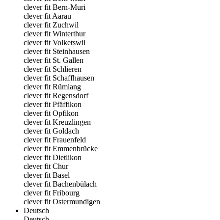
clever fit Bern-Muri
clever fit Aarau
clever fit Zuchwil
clever fit Winterthur
clever fit Volketswil
clever fit Steinhausen
clever fit St. Gallen
clever fit Schlieren
clever fit Schaffhausen
clever fit Rümlang
clever fit Regensdorf
clever fit Pfäffikon
clever fit Opfikon
clever fit Kreuzlingen
clever fit Goldach
clever fit Frauenfeld
clever fit Emmenbrücke
clever fit Dietlikon
clever fit Chur
clever fit Basel
clever fit Bachenbülach
clever fit Fribourg
clever fit Ostermundigen
Deutsch
Deutsch