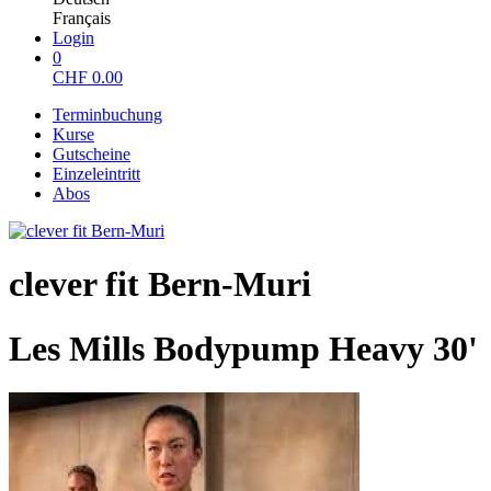
Français
Login
0
CHF
0.00
Terminbuchung
Kurse
Gutscheine
Einzeleintritt
Abos
clever fit Bern-Muri
Les Mills Bodypump Heavy 30'