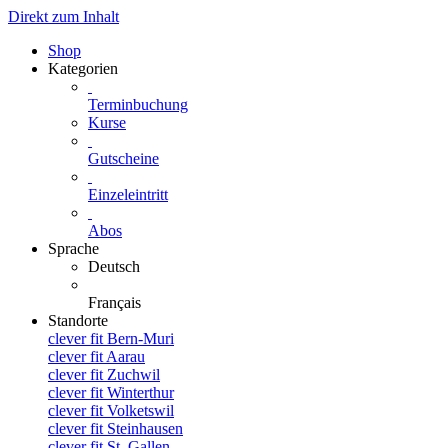
Direkt zum Inhalt
Shop
Kategorien
Terminbuchung
Kurse
Gutscheine
Einzeleintritt
Abos
Sprache
Deutsch
Français
Standorte
clever fit Bern-Muri
clever fit Aarau
clever fit Zuchwil
clever fit Winterthur
clever fit Volketswil
clever fit Steinhausen
clever fit St. Gallen