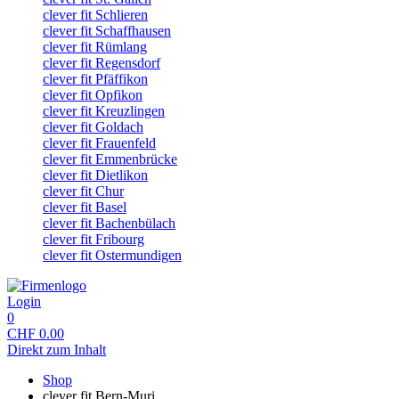
clever fit Schlieren
clever fit Schaffhausen
clever fit Rümlang
clever fit Regensdorf
clever fit Pfäffikon
clever fit Opfikon
clever fit Kreuzlingen
clever fit Goldach
clever fit Frauenfeld
clever fit Emmenbrücke
clever fit Dietlikon
clever fit Chur
clever fit Basel
clever fit Bachenbülach
clever fit Fribourg
clever fit Ostermundigen
Login
0
CHF
0.00
Direkt zum Inhalt
Shop
clever fit Bern-Muri