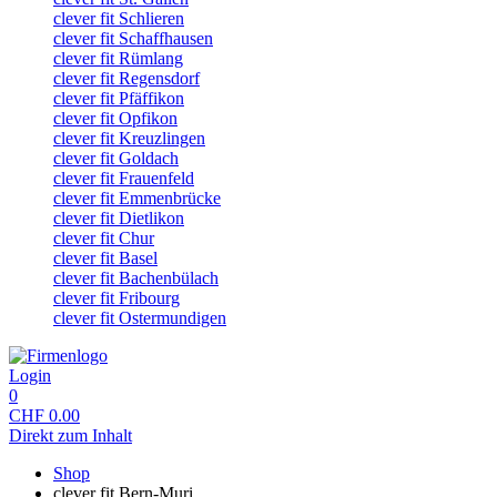
clever fit Schlieren
clever fit Schaffhausen
clever fit Rümlang
clever fit Regensdorf
clever fit Pfäffikon
clever fit Opfikon
clever fit Kreuzlingen
clever fit Goldach
clever fit Frauenfeld
clever fit Emmenbrücke
clever fit Dietlikon
clever fit Chur
clever fit Basel
clever fit Bachenbülach
clever fit Fribourg
clever fit Ostermundigen
Login
0
CHF
0.00
Direkt zum Inhalt
Shop
clever fit Bern-Muri