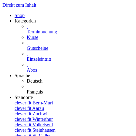
Direkt zum Inhalt
Shop
Kategorien
Terminbuchung
Kurse
Gutscheine
Einzeleintritt
Abos
Sprache
Deutsch
Français
Standorte
clever fit Bern-Muri
clever fit Aarau
clever fit Zuchwil
clever fit Winterthur
clever fit Volketswil
clever fit Steinhausen
clever fit St. Gallen