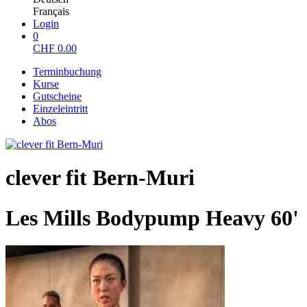
Français
Login
0
CHF
0.00
Terminbuchung
Kurse
Gutscheine
Einzeleintritt
Abos
clever fit Bern-Muri
Les Mills Bodypump Heavy 60'