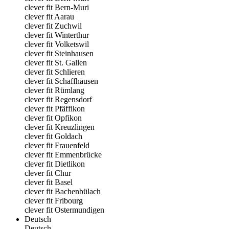
clever fit Bern-Muri
clever fit Aarau
clever fit Zuchwil
clever fit Winterthur
clever fit Volketswil
clever fit Steinhausen
clever fit St. Gallen
clever fit Schlieren
clever fit Schaffhausen
clever fit Rümlang
clever fit Regensdorf
clever fit Pfäffikon
clever fit Opfikon
clever fit Kreuzlingen
clever fit Goldach
clever fit Frauenfeld
clever fit Emmenbrücke
clever fit Dietlikon
clever fit Chur
clever fit Basel
clever fit Bachenbülach
clever fit Fribourg
clever fit Ostermundigen
Deutsch
Deutsch