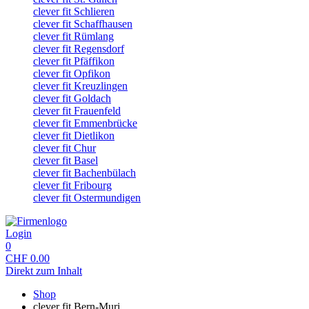
clever fit Schlieren
clever fit Schaffhausen
clever fit Rümlang
clever fit Regensdorf
clever fit Pfäffikon
clever fit Opfikon
clever fit Kreuzlingen
clever fit Goldach
clever fit Frauenfeld
clever fit Emmenbrücke
clever fit Dietlikon
clever fit Chur
clever fit Basel
clever fit Bachenbülach
clever fit Fribourg
clever fit Ostermundigen
Login
0
CHF
0.00
Direkt zum Inhalt
Shop
clever fit Bern-Muri