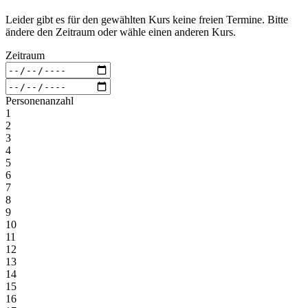
Leider gibt es für den gewählten Kurs keine freien Termine. Bitte
ändere den Zeitraum oder wähle einen anderen Kurs.
Zeitraum
Personenanzahl
1
2
3
4
5
6
7
8
9
10
11
12
13
14
15
16