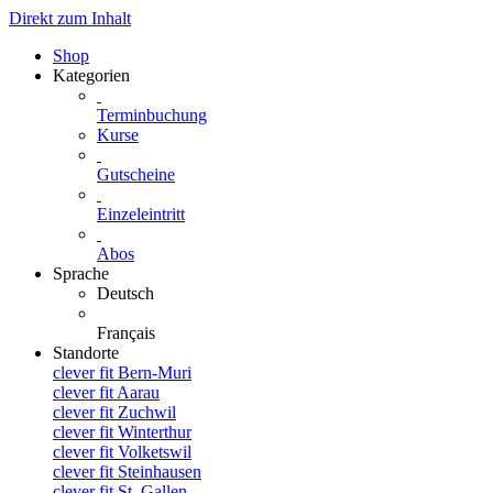
Direkt zum Inhalt
Shop
Kategorien
Terminbuchung
Kurse
Gutscheine
Einzeleintritt
Abos
Sprache
Deutsch
Français
Standorte
clever fit Bern-Muri
clever fit Aarau
clever fit Zuchwil
clever fit Winterthur
clever fit Volketswil
clever fit Steinhausen
clever fit St. Gallen