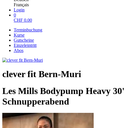
Français
Login
0
CHF
0.00
Terminbuchung
Kurse
Gutscheine
Einzeleintritt
Abos
clever fit Bern-Muri
Les Mills Bodypump Heavy 30'
Schnupperabend