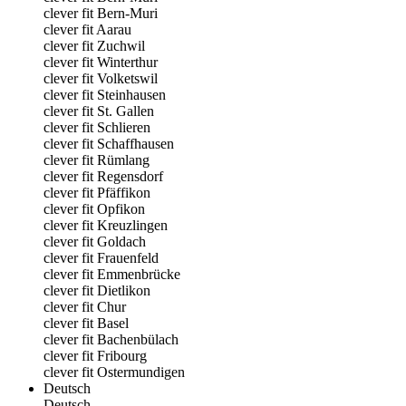
clever fit Bern-Muri
clever fit Aarau
clever fit Zuchwil
clever fit Winterthur
clever fit Volketswil
clever fit Steinhausen
clever fit St. Gallen
clever fit Schlieren
clever fit Schaffhausen
clever fit Rümlang
clever fit Regensdorf
clever fit Pfäffikon
clever fit Opfikon
clever fit Kreuzlingen
clever fit Goldach
clever fit Frauenfeld
clever fit Emmenbrücke
clever fit Dietlikon
clever fit Chur
clever fit Basel
clever fit Bachenbülach
clever fit Fribourg
clever fit Ostermundigen
Deutsch
Deutsch