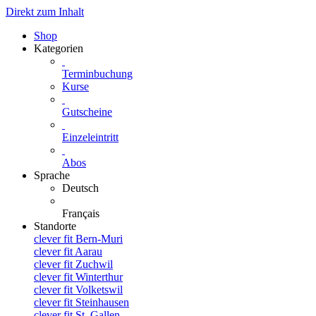
Direkt zum Inhalt
Shop
Kategorien
Terminbuchung
Kurse
Gutscheine
Einzeleintritt
Abos
Sprache
Deutsch
Français
Standorte
clever fit Bern-Muri
clever fit Aarau
clever fit Zuchwil
clever fit Winterthur
clever fit Volketswil
clever fit Steinhausen
clever fit St. Gallen