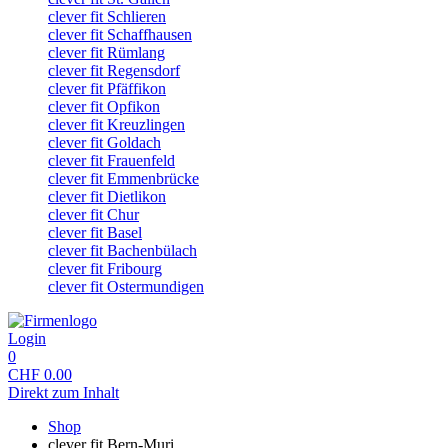
clever fit Schlieren
clever fit Schaffhausen
clever fit Rümlang
clever fit Regensdorf
clever fit Pfäffikon
clever fit Opfikon
clever fit Kreuzlingen
clever fit Goldach
clever fit Frauenfeld
clever fit Emmenbrücke
clever fit Dietlikon
clever fit Chur
clever fit Basel
clever fit Bachenbülach
clever fit Fribourg
clever fit Ostermundigen
Login
0
CHF
0.00
Direkt zum Inhalt
Shop
clever fit Bern-Muri