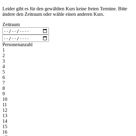
Leider gibt es für den gewählten Kurs keine freien Termine. Bitte
ändere den Zeitraum oder wähle einen anderen Kurs.
Zeitraum
Personenanzahl
1
2
3
4
5
6
7
8
9
10
11
12
13
14
15
16