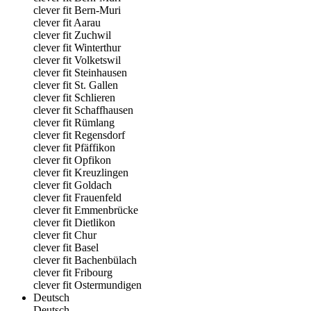
clever fit Bern-Muri
clever fit Aarau
clever fit Zuchwil
clever fit Winterthur
clever fit Volketswil
clever fit Steinhausen
clever fit St. Gallen
clever fit Schlieren
clever fit Schaffhausen
clever fit Rümlang
clever fit Regensdorf
clever fit Pfäffikon
clever fit Opfikon
clever fit Kreuzlingen
clever fit Goldach
clever fit Frauenfeld
clever fit Emmenbrücke
clever fit Dietlikon
clever fit Chur
clever fit Basel
clever fit Bachenbülach
clever fit Fribourg
clever fit Ostermundigen
Deutsch
Deutsch