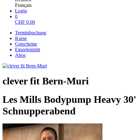
Français
Login
0
CHF
0.00
Terminbuchung
Kurse
Gutscheine
Einzeleintritt
Abos
clever fit Bern-Muri
Les Mills Bodypump Heavy 30'
Schnupperabend