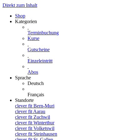
Direkt zum Inhalt
Shop
Kategorien
Terminbuchung
Kurse
Gutscheine
Einzeleintritt
Abos
Sprache
Deutsch
Français
Standorte
clever fit Bern-Muri
clever fit Aarau
clever fit Zuchwil
clever fit Winterthur
clever fit Volketswil
clever fit Steinhausen
clever fit St. Gallen