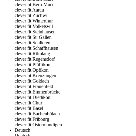
clever fit Bern-Muri
clever fit Aarau
clever fit Zuchwil
clever fit Winterthur
clever fit Volketswil
clever fit Steinhausen
clever fit St. Gallen
clever fit Schlieren
clever fit Schaffhausen
clever fit Rümlang
clever fit Regensdorf
clever fit Pfäffikon
clever fit Opfikon
clever fit Kreuzlingen
clever fit Goldach
clever fit Frauenfeld
clever fit Emmenbrücke
clever fit Dietlikon
clever fit Chur
clever fit Basel
clever fit Bachenbülach
clever fit Fribourg
clever fit Ostermundigen
Deutsch
Deutsch