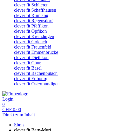
clever fit Schlieren
clever fit Schaffhausen
clever fit Rümlang
clever fit Regensdorf
clever fit Pfäffikon
clever fit Opfikon
clever fit Kreuzlingen
clever fit Goldach
clever fit Frauenfeld
clever fit Emmenbrücke
clever fit Dietlikon
clever fit Chur
clever fit Basel
clever fit Bachenbülach
clever fit Fribourg
clever fit Ostermundigen
Login
0
CHF
0.00
Direkt zum Inhalt
Shop
clever fit Bern-Muri