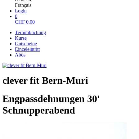
Français
Login
0
CHF
0.00
Terminbuchung
Kurse
Gutscheine
Einzeleintritt
Abos
clever fit Bern-Muri
Engpassdehnungen 30'
Schnupperabend