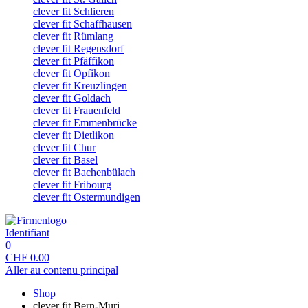
clever fit Schlieren
clever fit Schaffhausen
clever fit Rümlang
clever fit Regensdorf
clever fit Pfäffikon
clever fit Opfikon
clever fit Kreuzlingen
clever fit Goldach
clever fit Frauenfeld
clever fit Emmenbrücke
clever fit Dietlikon
clever fit Chur
clever fit Basel
clever fit Bachenbülach
clever fit Fribourg
clever fit Ostermundigen
Identifiant
0
CHF
0.00
Aller au contenu principal
Shop
clever fit Bern-Muri