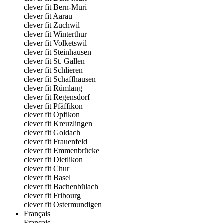
clever fit Bern-Muri
clever fit Aarau
clever fit Zuchwil
clever fit Winterthur
clever fit Volketswil
clever fit Steinhausen
clever fit St. Gallen
clever fit Schlieren
clever fit Schaffhausen
clever fit Rümlang
clever fit Regensdorf
clever fit Pfäffikon
clever fit Opfikon
clever fit Kreuzlingen
clever fit Goldach
clever fit Frauenfeld
clever fit Emmenbrücke
clever fit Dietlikon
clever fit Chur
clever fit Basel
clever fit Bachenbülach
clever fit Fribourg
clever fit Ostermundigen
Français
Français