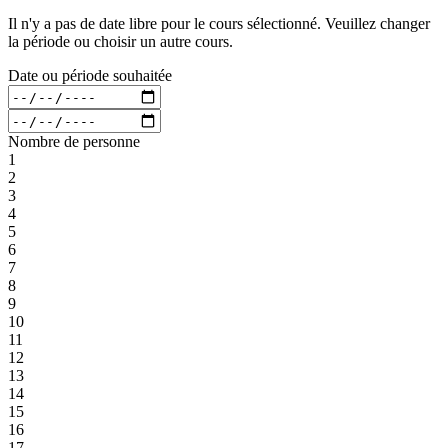
Il n'y a pas de date libre pour le cours sélectionné. Veuillez changer
la période ou choisir un autre cours.
Date ou période souhaitée
Nombre de personne
1
2
3
4
5
6
7
8
9
10
11
12
13
14
15
16
17