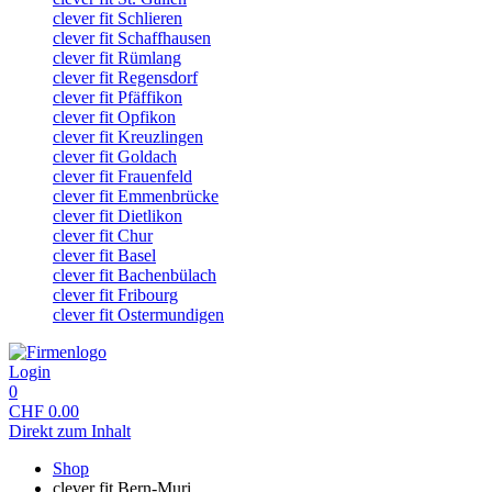
clever fit Schlieren
clever fit Schaffhausen
clever fit Rümlang
clever fit Regensdorf
clever fit Pfäffikon
clever fit Opfikon
clever fit Kreuzlingen
clever fit Goldach
clever fit Frauenfeld
clever fit Emmenbrücke
clever fit Dietlikon
clever fit Chur
clever fit Basel
clever fit Bachenbülach
clever fit Fribourg
clever fit Ostermundigen
Login
0
CHF
0.00
Direkt zum Inhalt
Shop
clever fit Bern-Muri