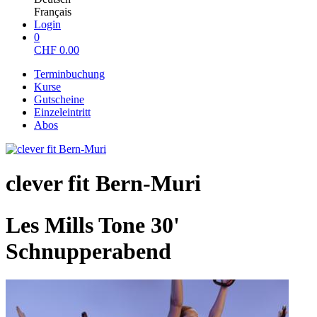
Français
Login
0
CHF
0.00
Terminbuchung
Kurse
Gutscheine
Einzeleintritt
Abos
clever fit Bern-Muri
Les Mills Tone 30'
Schnupperabend