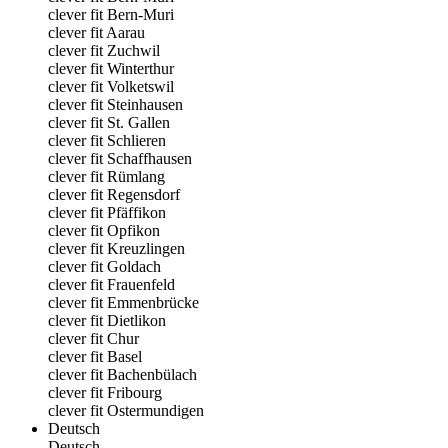
clever fit Bern-Muri
clever fit Aarau
clever fit Zuchwil
clever fit Winterthur
clever fit Volketswil
clever fit Steinhausen
clever fit St. Gallen
clever fit Schlieren
clever fit Schaffhausen
clever fit Rümlang
clever fit Regensdorf
clever fit Pfäffikon
clever fit Opfikon
clever fit Kreuzlingen
clever fit Goldach
clever fit Frauenfeld
clever fit Emmenbrücke
clever fit Dietlikon
clever fit Chur
clever fit Basel
clever fit Bachenbülach
clever fit Fribourg
clever fit Ostermundigen
Deutsch
Deutsch