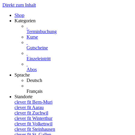
Direkt zum Inhalt
Shop
Kategorien
Terminbuchung
Kurse
Gutscheine
Einzeleintritt
Abos
Sprache
Deutsch
Français
Standorte
clever fit Bern-Muri
clever fit Aarau
clever fit Zuchwil
clever fit Winterthur
clever fit Volketswil
clever fit Steinhausen
clever fit St. Gallen