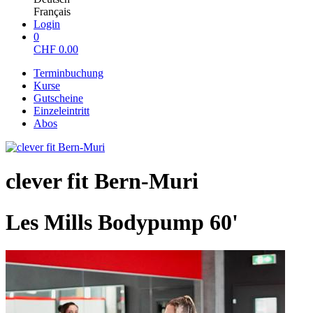
Français
Login
0
CHF
0.00
Terminbuchung
Kurse
Gutscheine
Einzeleintritt
Abos
clever fit Bern-Muri
Les Mills Bodypump 60'