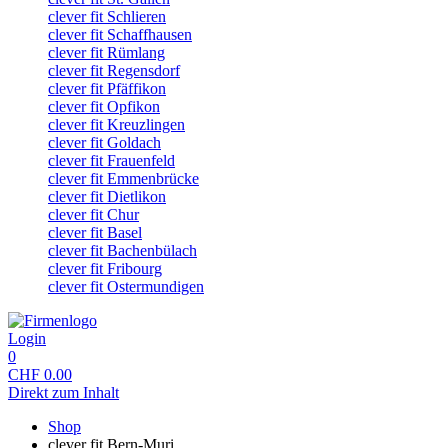
clever fit Schlieren
clever fit Schaffhausen
clever fit Rümlang
clever fit Regensdorf
clever fit Pfäffikon
clever fit Opfikon
clever fit Kreuzlingen
clever fit Goldach
clever fit Frauenfeld
clever fit Emmenbrücke
clever fit Dietlikon
clever fit Chur
clever fit Basel
clever fit Bachenbülach
clever fit Fribourg
clever fit Ostermundigen
Login
0
CHF
0.00
Direkt zum Inhalt
Shop
clever fit Bern-Muri