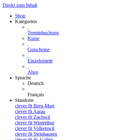
Direkt zum Inhalt
Shop
Kategorien
Terminbuchung
Kurse
Gutscheine
Einzeleintritt
Abos
Sprache
Deutsch
Français
Standorte
clever fit Bern-Muri
clever fit Aarau
clever fit Zuchwil
clever fit Winterthur
clever fit Volketswil
clever fit Steinhausen
clever fit St. Gallen