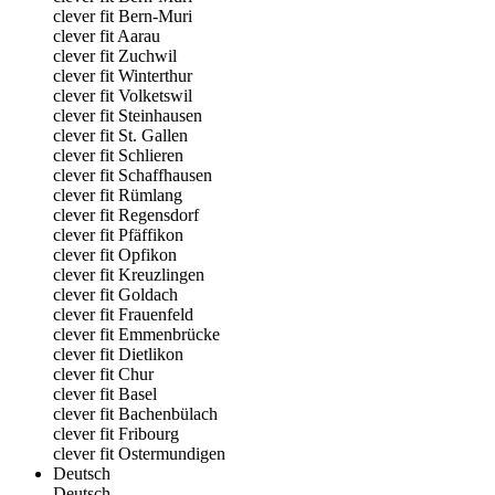
clever fit Bern-Muri
clever fit Aarau
clever fit Zuchwil
clever fit Winterthur
clever fit Volketswil
clever fit Steinhausen
clever fit St. Gallen
clever fit Schlieren
clever fit Schaffhausen
clever fit Rümlang
clever fit Regensdorf
clever fit Pfäffikon
clever fit Opfikon
clever fit Kreuzlingen
clever fit Goldach
clever fit Frauenfeld
clever fit Emmenbrücke
clever fit Dietlikon
clever fit Chur
clever fit Basel
clever fit Bachenbülach
clever fit Fribourg
clever fit Ostermundigen
Deutsch
Deutsch