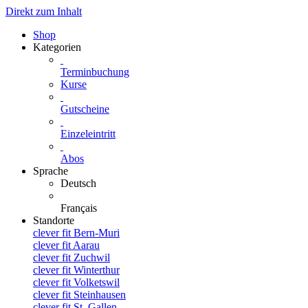
Direkt zum Inhalt
Shop
Kategorien
Terminbuchung
Kurse
Gutscheine
Einzeleintritt
Abos
Sprache
Deutsch
Français
Standorte
clever fit Bern-Muri
clever fit Aarau
clever fit Zuchwil
clever fit Winterthur
clever fit Volketswil
clever fit Steinhausen
clever fit St. Gallen