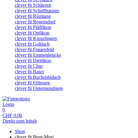
clever fit Schlieren
clever fit Schaffhausen
clever fit Rümlang
clever fit Regensdorf
clever fit Pfäffikon
clever fit Opfikon
clever fit Kreuzlingen
clever fit Goldach
clever fit Frauenfeld
clever fit Emmenbrücke
clever fit Dietlikon
clever fit Chur
clever fit Basel
clever fit Bachenbülach
clever fit Fribourg
clever fit Ostermundigen
Login
0
CHF
0.00
Direkt zum Inhalt
Shop
clever fit Bern-Muri