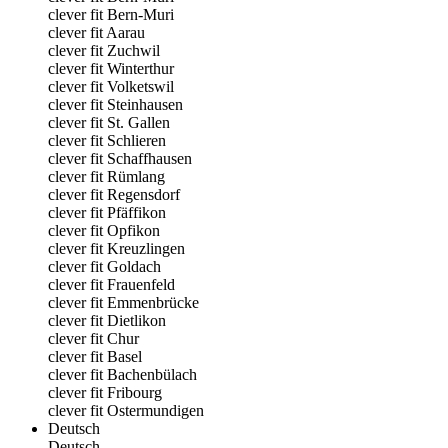
clever fit Bern-Muri
clever fit Aarau
clever fit Zuchwil
clever fit Winterthur
clever fit Volketswil
clever fit Steinhausen
clever fit St. Gallen
clever fit Schlieren
clever fit Schaffhausen
clever fit Rümlang
clever fit Regensdorf
clever fit Pfäffikon
clever fit Opfikon
clever fit Kreuzlingen
clever fit Goldach
clever fit Frauenfeld
clever fit Emmenbrücke
clever fit Dietlikon
clever fit Chur
clever fit Basel
clever fit Bachenbülach
clever fit Fribourg
clever fit Ostermundigen
Deutsch
Deutsch