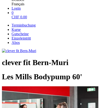
Français
Login
0
CHF
0.00
Terminbuchung
Kurse
Gutscheine
Einzeleintritt
Abos
clever fit Bern-Muri
Les Mills Bodypump 60'