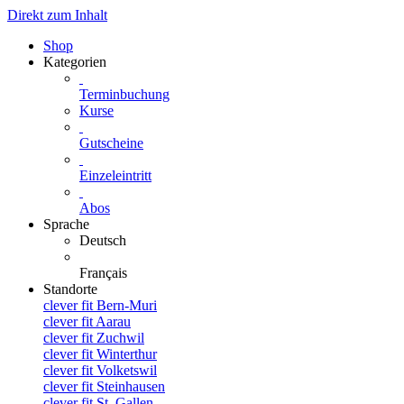
Direkt zum Inhalt
Shop
Kategorien
Terminbuchung
Kurse
Gutscheine
Einzeleintritt
Abos
Sprache
Deutsch
Français
Standorte
clever fit Bern-Muri
clever fit Aarau
clever fit Zuchwil
clever fit Winterthur
clever fit Volketswil
clever fit Steinhausen
clever fit St. Gallen