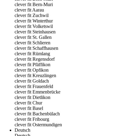
clever fit Bern-Muri
clever fit Aarau
clever fit Zuchwil
clever fit Winterthur
clever fit Volketswil
clever fit Steinhausen
clever fit St. Gallen
clever fit Schlieren
clever fit Schaffhausen
clever fit Rümlang
clever fit Regensdorf
clever fit Pfäffikon
clever fit Opfikon
clever fit Kreuzlingen
clever fit Goldach
clever fit Frauenfeld
clever fit Emmenbrücke
clever fit Dietlikon
clever fit Chur
clever fit Basel
clever fit Bachenbülach
clever fit Fribourg
clever fit Ostermundigen
Deutsch
Deutsch