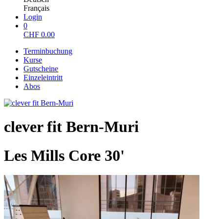
Français
Login
0
CHF
0.00
Terminbuchung
Kurse
Gutscheine
Einzeleintritt
Abos
clever fit Bern-Muri
Les Mills Core 30'