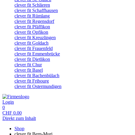
clever fit Schlieren
clever fit Schaffhausen
clever fit Rümlang
clever fit Regensdorf
clever fit Pfäffikon
clever fit Opfikon
clever fit Kreuzlingen
clever fit Goldach
clever fit Frauenfeld
clever fit Emmenbrücke
clever fit Dietlikon
clever fit Chur
clever fit Basel
clever fit Bachenbülach
clever fit Fribourg
clever fit Ostermundigen
Login
0
CHF
0.00
Direkt zum Inhalt
Shop
clever fit Bern-Muri