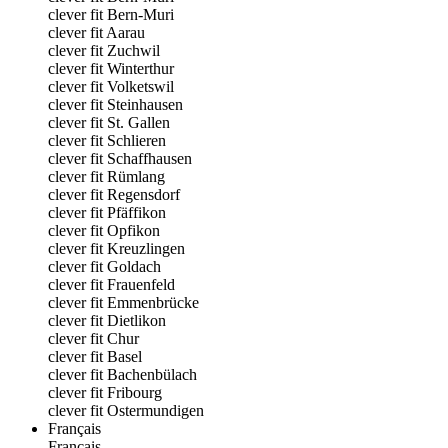
clever fit Bern-Muri
clever fit Aarau
clever fit Zuchwil
clever fit Winterthur
clever fit Volketswil
clever fit Steinhausen
clever fit St. Gallen
clever fit Schlieren
clever fit Schaffhausen
clever fit Rümlang
clever fit Regensdorf
clever fit Pfäffikon
clever fit Opfikon
clever fit Kreuzlingen
clever fit Goldach
clever fit Frauenfeld
clever fit Emmenbrücke
clever fit Dietlikon
clever fit Chur
clever fit Basel
clever fit Bachenbülach
clever fit Fribourg
clever fit Ostermundigen
Français
Français