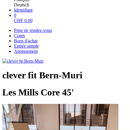
Deutsch
Identifiant
0
CHF
0.00
Prise de rendez-vous
Cours
Bons d'achat
Entrée simple
Abonnement
clever fit Bern-Muri
Les Mills Core 45'