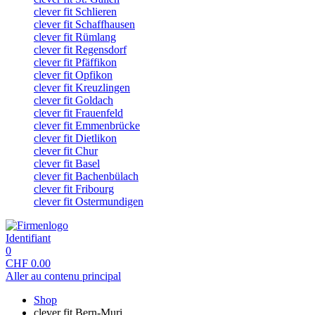
clever fit Schlieren
clever fit Schaffhausen
clever fit Rümlang
clever fit Regensdorf
clever fit Pfäffikon
clever fit Opfikon
clever fit Kreuzlingen
clever fit Goldach
clever fit Frauenfeld
clever fit Emmenbrücke
clever fit Dietlikon
clever fit Chur
clever fit Basel
clever fit Bachenbülach
clever fit Fribourg
clever fit Ostermundigen
Identifiant
0
CHF
0.00
Aller au contenu principal
Shop
clever fit Bern-Muri