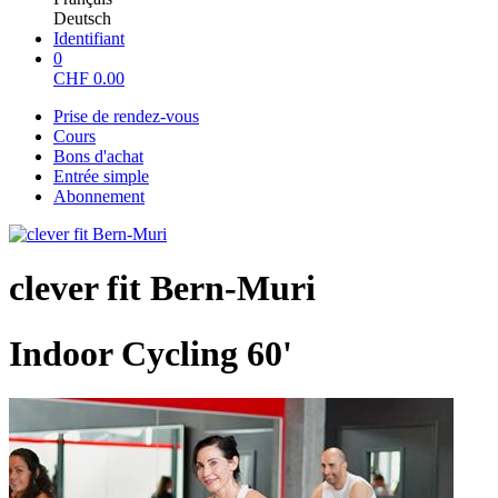
Deutsch
Identifiant
0
CHF
0.00
Prise de rendez-vous
Cours
Bons d'achat
Entrée simple
Abonnement
clever fit Bern-Muri
Indoor Cycling 60'