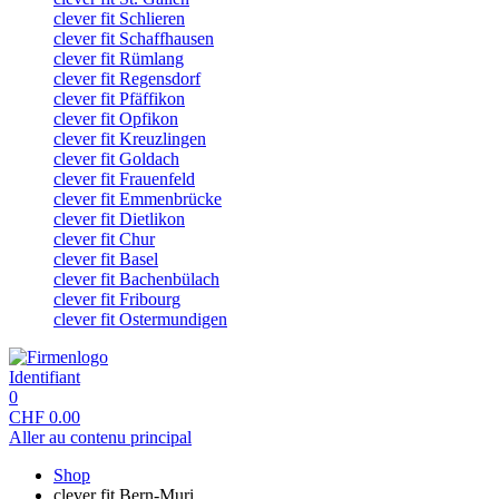
clever fit Schlieren
clever fit Schaffhausen
clever fit Rümlang
clever fit Regensdorf
clever fit Pfäffikon
clever fit Opfikon
clever fit Kreuzlingen
clever fit Goldach
clever fit Frauenfeld
clever fit Emmenbrücke
clever fit Dietlikon
clever fit Chur
clever fit Basel
clever fit Bachenbülach
clever fit Fribourg
clever fit Ostermundigen
Identifiant
0
CHF
0.00
Aller au contenu principal
Shop
clever fit Bern-Muri