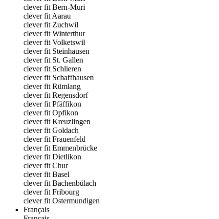
clever fit Bern-Muri
clever fit Aarau
clever fit Zuchwil
clever fit Winterthur
clever fit Volketswil
clever fit Steinhausen
clever fit St. Gallen
clever fit Schlieren
clever fit Schaffhausen
clever fit Rümlang
clever fit Regensdorf
clever fit Pfäffikon
clever fit Opfikon
clever fit Kreuzlingen
clever fit Goldach
clever fit Frauenfeld
clever fit Emmenbrücke
clever fit Dietlikon
clever fit Chur
clever fit Basel
clever fit Bachenbülach
clever fit Fribourg
clever fit Ostermundigen
Français
Français