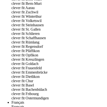
clever fit Bern-Muri
clever fit Aarau
clever fit Zuchwil
clever fit Winterthur
clever fit Volketswil
clever fit Steinhausen
clever fit St. Gallen
clever fit Schlieren
clever fit Schaffhausen
clever fit Rümlang
clever fit Regensdorf
clever fit Pfäffikon
clever fit Opfikon
clever fit Kreuzlingen
clever fit Goldach
clever fit Frauenfeld
clever fit Emmenbrücke
clever fit Dietlikon
clever fit Chur
clever fit Basel
clever fit Bachenbülach
clever fit Fribourg
clever fit Ostermundigen
Français
Français