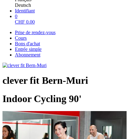
Deutsch
Identifiant
0
CHF
0.00
Prise de rendez-vous
Cours
Bons d'achat
Entrée simple
Abonnement
clever fit Bern-Muri
Indoor Cycling 90'