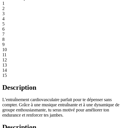
1
2
3
4
5
6
7
8
9
10
11
12
13
14
15
Description
L'entraînement cardiovasculaire parfait pour te dépenser sans
compter. Grâce à une musique entraînante et à une dynamique de
groupe enthousiasmante, tu seras motivé pour améliorer ton
endurance et renforcer tes jambes.
Description