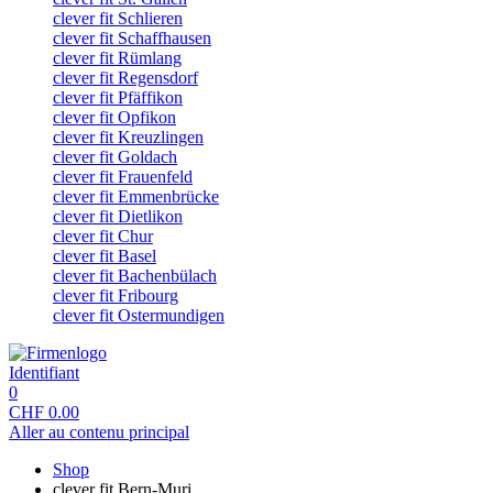
clever fit Schlieren
clever fit Schaffhausen
clever fit Rümlang
clever fit Regensdorf
clever fit Pfäffikon
clever fit Opfikon
clever fit Kreuzlingen
clever fit Goldach
clever fit Frauenfeld
clever fit Emmenbrücke
clever fit Dietlikon
clever fit Chur
clever fit Basel
clever fit Bachenbülach
clever fit Fribourg
clever fit Ostermundigen
Identifiant
0
CHF
0.00
Aller au contenu principal
Shop
clever fit Bern-Muri